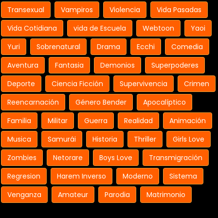
Transexual
Vampiros
Violencia
Vida Pasadas
Vida Cotidiana
vida de Escuela
Webtoon
Yaoi
Yuri
Sobrenatural
Drama
Ecchi
Comedia
Aventura
Fantasia
Demonios
Superpoderes
Deporte
Ciencia Ficción
Supervivencia
Crimen
Reencarnación
Género Bender
Apocalíptico
Familia
Militar
Guerra
Realidad
Animación
Musica
Samurái
Historia
Thriller
Girls Love
Zombies
Netorare
Boys Love
Transmigración
Regresion
Harem Inverso
Moderno
Sistema
Venganza
Amateur
Parodia
Matrimonio