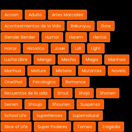
Accion
Adulto
Artes Marciales
Acontesimientos de la Vida
Bakunyuu
Gore
Gender Bender
Humor
Harem
Hentai
Horror
Historico
Josei
Loli
Light
Lucha Libre
Manga
Mecha
Magia
Manhwa
Manhua
Mature
Misterio
Mutantes
Novela
OneShot
Psicologico
Romance
Recuentos de la vida
Smut
Shojo
Shonen
Seinen
Shoujo
Shounen
Suspenso
School Life
SuperHeroes
Supernatural
Slice of Life
Super Poderes
Torneo
Tragedia