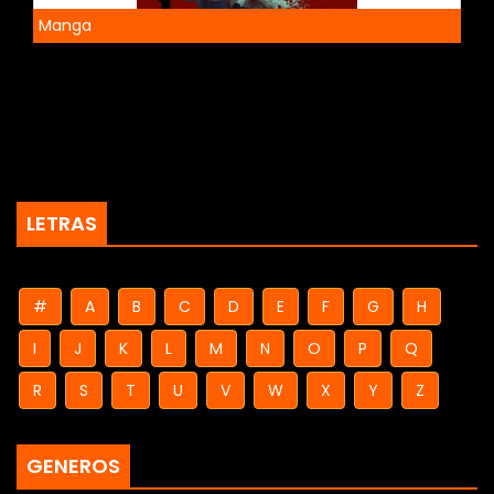
Manga
LETRAS
#
A
B
C
D
E
F
G
H
I
J
K
L
M
N
O
P
Q
R
S
T
U
V
W
X
Y
Z
GENEROS