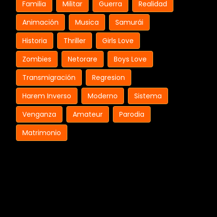
Familia
Militar
Guerra
Realidad
Animación
Musica
Samurái
Historia
Thriller
Girls Love
Zombies
Netorare
Boys Love
Transmigración
Regresion
Harem Inverso
Moderno
Sistema
Venganza
Amateur
Parodia
Matrimonio