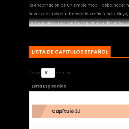
la encarnación de un simple mob— debo hacer no
llevar al estudiante transferido más fuerte, Kiri
protagonista más fuerte, dirigiéndolo desde las
debía ser, pero antes de darme cuenta, ¡yo mism
esto…!?
LISTA DE CAPITULOS ESPAÑOL
Show
entries
LIsta Espisodios
Capítulo 3.1