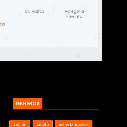
515 Visitas
Agregar a
Favorito
ia
GENEROS
Accion
Adulto
Artes Marciales