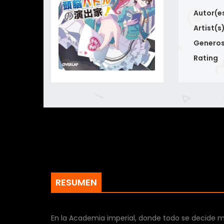
Autor(e
Artist(s
Genero
Rating
RESUMEN
En la Academia imperial, donde todo se decide m