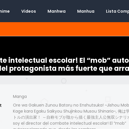
Anime
Videos
Manhwa
Manhua
Lista Com
ate intelectual escolar! El “mob” au
del protagonista más fuerte que arr
Manga
Ore wa Gakuen Zunou Batoru no Enshutsuka! ~Jishou Mo
t
Kage kara Egaku Saikyou Shujinkou Musou Shinario~,
トルの演出家！ ～自称モブが陰から描く最強主人公無双シナリオ～,
soy el director del combate intelectual escolar! El “mob”