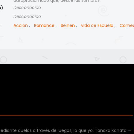
autoproclamado que, desde las sombras,
Desconocido
s)
Desconocido
)
Accion
,
Romance
,
Seinen
,
vida de Escuela
,
Comed
s
ediante duelos a través de juegos, lo que yo, Tanaka Kanata —