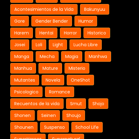
Acontesimientos de la Vida
Bakunyuu
Gore
Gender Bender
Humor
Harem
Hentai
Horror
Historico
Josei
Loli
Light
Lucha Libre
Manga
Mecha
Magia
Manhwa
Manhua
Mature
Misterio
Mutantes
Novela
OneShot
Psicologico
Romance
Recuentos de la vida
Smut
Shojo
Shonen
Seinen
Shoujo
Shounen
Suspenso
School Life