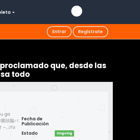
pleta
Entrar
Regístrate
toproclamado que, desde las
asa todo
bu ga
Fecha de
 俺は学園頭脳バ
Publicación
 ¡Yo
Estado
Ongoing