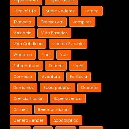
SuperHeroes
Supernatural
Slice of Life
Super Poderes
Torneo
Tragedia
Transexual
Vampiros
Violencia
Vida Pasadas
Vida Cotidiana
vida de Escuela
Webtoon
Yaoi
Yuri
Sobrenatural
Drama
Ecchi
Comedia
Aventura
Fantasia
Demonios
Superpoderes
Deporte
Ciencia Ficción
Supervivencia
Crimen
Reencarnación
Género Bender
Apocalíptico