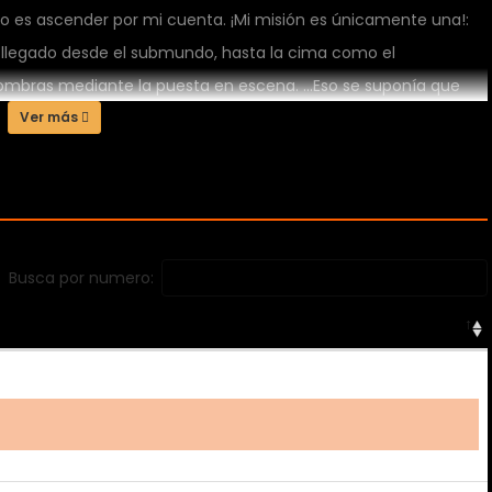
 es ascender por mi cuenta. ¡Mi misión es únicamente una!:
ya, llegado desde el submundo, hasta la cima como el
 sombras mediante la puesta en escena. …Eso se suponía que
o estoy llamando la atención! ¿¡Qué se supone que significa
Ver más
Busca por numero: