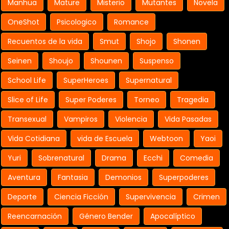
Manhua
Mature
Misterio
Mutantes
Novela
OneShot
Psicologico
Romance
Recuentos de la vida
Smut
Shojo
Shonen
Seinen
Shoujo
Shounen
Suspenso
School Life
SuperHeroes
Supernatural
Slice of Life
Super Poderes
Torneo
Tragedia
Transexual
Vampiros
Violencia
Vida Pasadas
Vida Cotidiana
vida de Escuela
Webtoon
Yaoi
Yuri
Sobrenatural
Drama
Ecchi
Comedia
Aventura
Fantasia
Demonios
Superpoderes
Deporte
Ciencia Ficción
Supervivencia
Crimen
Reencarnación
Género Bender
Apocalíptico