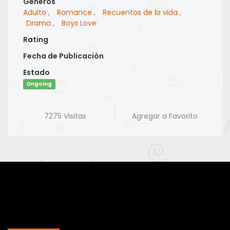
Generos
Adulto
,
Romance
,
Recuentos de la vida
,
Drama
,
Boys Love
Rating
Fecha de Publicación
Estado
Ongoing
7275 Visitas
Agregar a Favorito