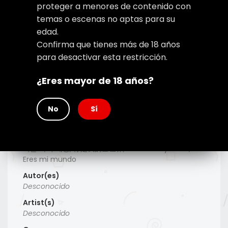
proteger a menores de contenido con
temas o escenas no aptas para su
edad.
Confirma que tienes más de 18 años
para desactivar esta restricción.
¿Eres mayor de 18 años?
No
Sí
Type
Manhwa
Titulo Alt
너는 나의 세상, 你是我的全世界, You are my world,
Eres mi mundo
Autor(es)
Desconocido
Artist(s)
Desconocido