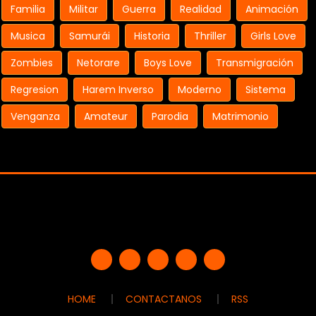
Familia
Militar
Guerra
Realidad
Animación
Musica
Samurái
Historia
Thriller
Girls Love
Zombies
Netorare
Boys Love
Transmigración
Regresion
Harem Inverso
Moderno
Sistema
Venganza
Amateur
Parodia
Matrimonio
HOME
CONTACTANOS
RSS