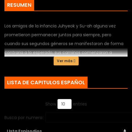
RESUMEN
Los amigos de la infancia Juhyeok y Su-ah alguna vez
prometieron permanecer juntos para siempre, pero
cuando sus segundos géneros se manifestaron de forma
contraria a lo esperado, sus caminos comenzaron a
separarse.
Ver más
LISTA DE CAPITULOS ESPAÑOL
Show
entries
Busca por numero:
LIsta Espisodios