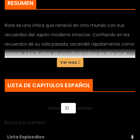
RESUMEN
Raze es una chica que renació en otro mundo con sus
recuerdos del Japón moderno intactos. Confiando en los
recuerdos de su vida pasada, ascendió rápidamente como
soldado. A los 15 años, es una oficial militar de élite en el
Imperio Cyan, donde se la conoce como "Colmillo de
Ver más
Lobo"...
LISTA DE CAPITULOS ESPAÑOL
Show
entries
Busca por numero:
LIsta Espisodios