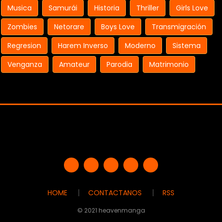
Musica
Samurái
Historia
Thriller
Girls Love
Zombies
Netorare
Boys Love
Transmigración
Regresion
Harem Inverso
Moderno
Sistema
Venganza
Amateur
Parodia
Matrimonio
HOME
CONTACTANOS
RSS
© 2021 heavenmanga