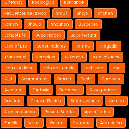
OneShot
Psicologico
Romance
Recuentos de la vida
Smut
Shojo
Shonen
Seinen
Shoujo
Shounen
Suspenso
School Life
SuperHeroes
Supernatural
Slice of Life
Super Poderes
Torneo
Tragedia
Transexual
Vampiros
Violencia
Vida Pasadas
Vida Cotidiana
vida de Escuela
Webtoon
Yaoi
Yuri
Sobrenatural
Drama
Ecchi
Comedia
Aventura
Fantasia
Demonios
Superpoderes
Deporte
Ciencia Ficción
Supervivencia
Crimen
Reencarnación
Género Bender
Apocalíptico
Familia
Militar
Guerra
Realidad
Animación