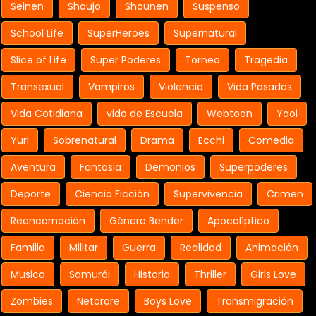
Seinen
Shoujo
Shounen
Suspenso
School Life
SuperHeroes
Supernatural
Slice of Life
Super Poderes
Torneo
Tragedia
Transexual
Vampiros
Violencia
Vida Pasadas
Vida Cotidiana
vida de Escuela
Webtoon
Yaoi
Yuri
Sobrenatural
Drama
Ecchi
Comedia
Aventura
Fantasia
Demonios
Superpoderes
Deporte
Ciencia Ficción
Supervivencia
Crimen
Reencarnación
Género Bender
Apocalíptico
Familia
Militar
Guerra
Realidad
Animación
Musica
Samurái
Historia
Thriller
Girls Love
Zombies
Netorare
Boys Love
Transmigración