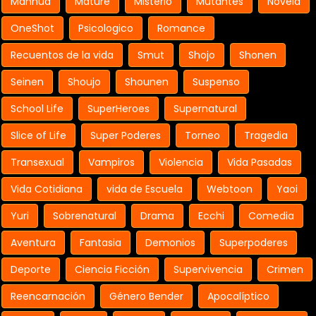
Manhua
Mature
Misterio
Mutantes
Novela
OneShot
Psicologico
Romance
Recuentos de la vida
Smut
Shojo
Shonen
Seinen
Shoujo
Shounen
Suspenso
School Life
SuperHeroes
Supernatural
Slice of Life
Super Poderes
Torneo
Tragedia
Transexual
Vampiros
Violencia
Vida Pasadas
Vida Cotidiana
vida de Escuela
Webtoon
Yaoi
Yuri
Sobrenatural
Drama
Ecchi
Comedia
Aventura
Fantasia
Demonios
Superpoderes
Deporte
Ciencia Ficción
Supervivencia
Crimen
Reencarnación
Género Bender
Apocalíptico