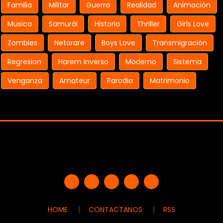
Familia
Militar
Guerra
Realidad
Animación
Musica
Samurái
Historia
Thriller
Girls Love
Zombies
Netorare
Boys Love
Transmigración
Regresion
Harem Inverso
Moderno
Sistema
Venganza
Amateur
Parodia
Matrimonio
HOME
CONTACTANOS
RSS