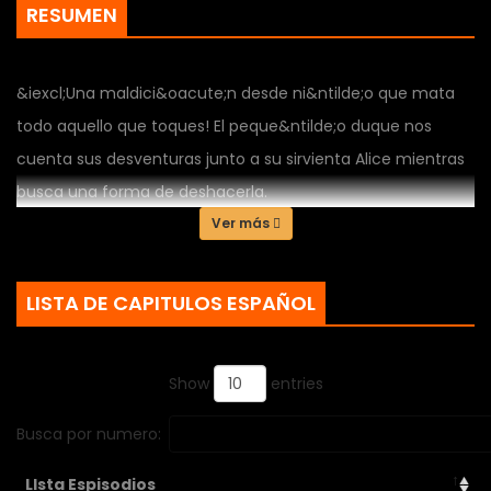
RESUMEN
&iexcl;Una maldici&oacute;n desde ni&ntilde;o que mata
todo aquello que toques! El peque&ntilde;o duque nos
cuenta sus desventuras junto a su sirvienta Alice mientras
busca una forma de deshacerla.
Ver más
LISTA DE CAPITULOS ESPAÑOL
Show
entries
Busca por numero:
LIsta Espisodios