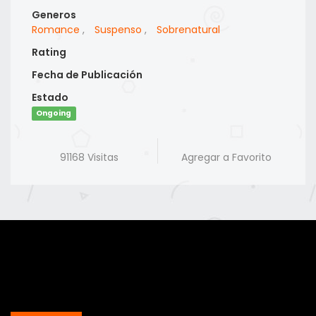
Generos
Romance
,
Suspenso
,
Sobrenatural
Rating
Fecha de Publicación
Estado
Ongoing
91168 Visitas
Agregar a Favorito