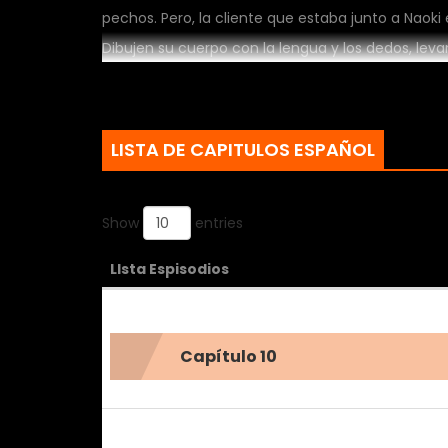
pechos. Pero, la cliente que estaba junto a Naoki e
Dibujen su cuerpo con la lengua y los dedos, leva
su dulce voz es muy erótica, y no puede soporta
LISTA DE CAPITULOS ESPAÑOL
Show
entries
LIsta Espisodios
Capítulo 10