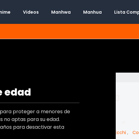
Anime
Videos
Manhwa
Manhua
Lista Com
 is my job
e edad
Manhwa
Desconocido
t
o para proteger a menores de
Desconocido
s)
 no aptas para su edad.
Desconocido
)
 años para desactivar esta
Harem
,
Romance
,
Recuentos de la vida
,
Ecchi
,
Co
s