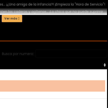
s... ¡¿Una amiga de la infancia?! ¡Empieza la "Hora de Servicio"!
nten las caderas y agítense... ¡La chica que no puede suprimir
rlo más!
Ver más
Busca por numero: