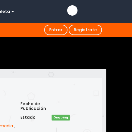
pleta
Entrar
Regístrate
Fecha de
Publicación
Estado
Ongoing
media
,