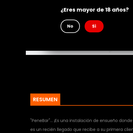
Rating
¿Eres mayor de 18 años?
No
Sí
RESUMEN
"PeneBar"... ¡Es una instalación de ensueño dond
es un recién llegado que recibe a su primera cli