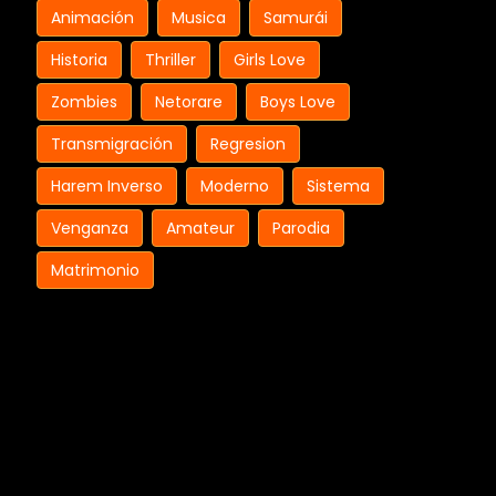
Animación
Musica
Samurái
Historia
Thriller
Girls Love
Zombies
Netorare
Boys Love
Transmigración
Regresion
Harem Inverso
Moderno
Sistema
Venganza
Amateur
Parodia
Matrimonio