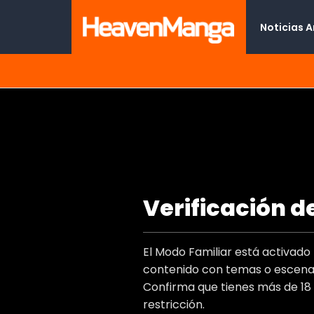
Noticias 
The Dick Pub goving orgasms
Verificación d
Type
Titulo Al
El Modo Familiar está activad
Autor(e
contenido con temas o escenas
Artist(s
Confirma que tienes más de 18
Genero
restricción.