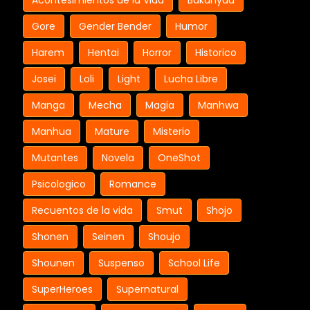
Acontesimientos de la Vida
Bakunyuu
Gore
Gender Bender
Humor
Harem
Hentai
Horror
Historico
Josei
Loli
Light
Lucha Libre
Manga
Mecha
Magia
Manhwa
Manhua
Mature
Misterio
Mutantes
Novela
OneShot
Psicologico
Romance
Recuentos de la vida
Smut
Shojo
Shonen
Seinen
Shoujo
Shounen
Suspenso
School Life
SuperHeroes
Supernatural