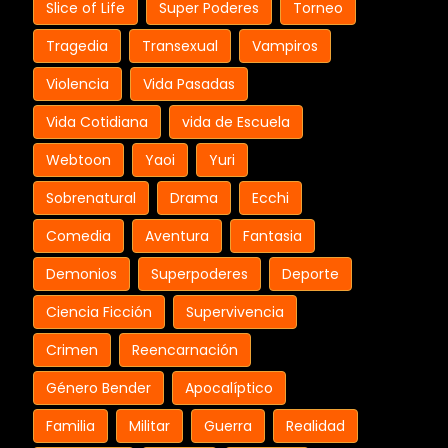
Slice of Life
Super Poderes
Torneo
Tragedia
Transexual
Vampiros
Violencia
Vida Pasadas
Vida Cotidiana
vida de Escuela
Webtoon
Yaoi
Yuri
Sobrenatural
Drama
Ecchi
Comedia
Aventura
Fantasia
Demonios
Superpoderes
Deporte
Ciencia Ficción
Supervivencia
Crimen
Reencarnación
Género Bender
Apocalíptico
Familia
Militar
Guerra
Realidad