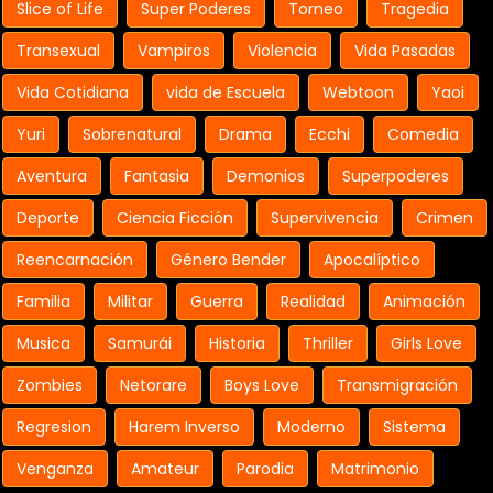
Slice of Life
Super Poderes
Torneo
Tragedia
Transexual
Vampiros
Violencia
Vida Pasadas
Vida Cotidiana
vida de Escuela
Webtoon
Yaoi
Yuri
Sobrenatural
Drama
Ecchi
Comedia
Aventura
Fantasia
Demonios
Superpoderes
Deporte
Ciencia Ficción
Supervivencia
Crimen
Reencarnación
Género Bender
Apocalíptico
Familia
Militar
Guerra
Realidad
Animación
Musica
Samurái
Historia
Thriller
Girls Love
Zombies
Netorare
Boys Love
Transmigración
Regresion
Harem Inverso
Moderno
Sistema
Venganza
Amateur
Parodia
Matrimonio