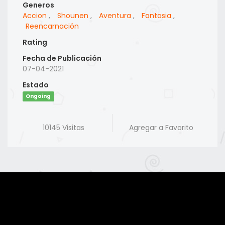
Generos
Accion
,
Shounen
,
Aventura
,
Fantasia
,
Reencarnación
Rating
Fecha de Publicación
07-04-2021
Estado
Ongoing
10145 Visitas
Agregar a Favorito