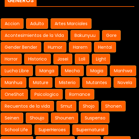
GENEROS
Accion
Adulto
Artes Marciales
Acontesimientos de la Vida
Bakunyuu
Gore
Gender Bender
Humor
Harem
Hentai
Horror
Historico
Josei
Loli
Light
Lucha Libre
Manga
Mecha
Magia
Manhwa
Manhua
Mature
Misterio
Mutantes
Novela
OneShot
Psicologico
Romance
Recuentos de la vida
Smut
Shojo
Shonen
Seinen
Shoujo
Shounen
Suspenso
School Life
SuperHeroes
Supernatural