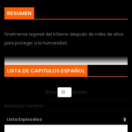
RESUMEN
Finalmente regresé del infierno después de miles de años
para proteger a la humanidad.
LISTA DE CAPITULOS ESPAÑOL
Show
entries
Busca por numero:
LIsta Espisodios