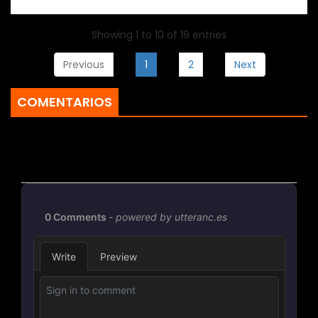
Showing 1 to 10 of 19 entries
Previous
1
2
Next
COMENTARIOS