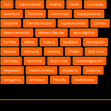
Yuri
Sobrenatural
Drama
Ecchi
Comedia
Aventura
Fantasia
Demonios
Superpoderes
Deporte
Ciencia Ficción
Supervivencia
Crimen
Reencarnación
Género Bender
Apocalíptico
Familia
Militar
Guerra
Realidad
Animación
Musica
Samurái
Historia
Thriller
Girls Love
Zombies
Netorare
Boys Love
Transmigración
Regresion
Harem Inverso
Moderno
Sistema
Venganza
Amateur
Parodia
Matrimonio