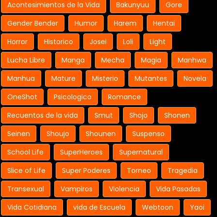
Acontesimientos de la Vida
Bakunyuu
Gore
Gender Bender
Humor
Harem
Hentai
Horror
Historico
Josei
Loli
Light
Lucha Libre
Manga
Mecha
Magia
Manhwa
Manhua
Mature
Misterio
Mutantes
Novela
OneShot
Psicologico
Romance
Recuentos de la vida
Smut
Shojo
Shonen
Seinen
Shoujo
Shounen
Suspenso
School Life
SuperHeroes
Supernatural
Slice of Life
Super Poderes
Torneo
Tragedia
Transexual
Vampiros
Violencia
Vida Pasadas
Vida Cotidiana
vida de Escuela
Webtoon
Yaoi