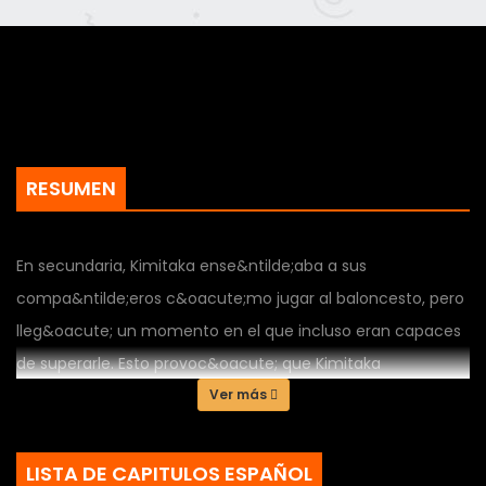
RESUMEN
En secundaria, Kimitaka ense&ntilde;aba a sus
compa&ntilde;eros c&oacute;mo jugar al baloncesto, pero
lleg&oacute; un momento en el que incluso eran capaces
de superarle. Esto provoc&oacute; que Kimitaka
comenzara a sentir celos y frustraci&oacute;n por ya no
Ver más
ser el centro de atenci&oacute;n en dicho deporte. Este
asunto lleg&oacute; a tal punto, que ocurri&oacute; un
LISTA DE CAPITULOS ESPAÑOL