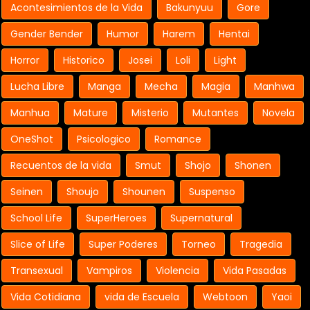
Acontesimientos de la Vida
Bakunyuu
Gore
Gender Bender
Humor
Harem
Hentai
Horror
Historico
Josei
Loli
Light
Lucha Libre
Manga
Mecha
Magia
Manhwa
Manhua
Mature
Misterio
Mutantes
Novela
OneShot
Psicologico
Romance
Recuentos de la vida
Smut
Shojo
Shonen
Seinen
Shoujo
Shounen
Suspenso
School Life
SuperHeroes
Supernatural
Slice of Life
Super Poderes
Torneo
Tragedia
Transexual
Vampiros
Violencia
Vida Pasadas
Vida Cotidiana
vida de Escuela
Webtoon
Yaoi