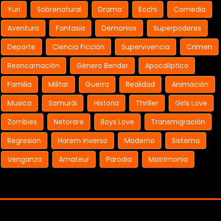
Yuri
Sobrenatural
Drama
Ecchi
Comedia
Aventura
Fantasia
Demonios
Superpoderes
Deporte
Ciencia Ficción
Supervivencia
Crimen
Reencarnación
Género Bender
Apocalíptico
Familia
Militar
Guerra
Realidad
Animación
Musica
Samurái
Historia
Thriller
Girls Love
Zombies
Netorare
Boys Love
Transmigración
Regresion
Harem Inverso
Moderno
Sistema
Venganza
Amateur
Parodia
Matrimonio