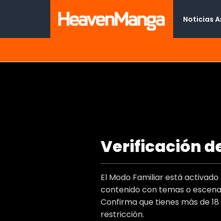
Noticias 
Terapia de gatos
Verificación d
Type
Titulo Al
El Modo Familiar está activad
Autor(e
contenido con temas o escenas
Artist(s
Confirma que tienes más de 18
Genero
restricción.