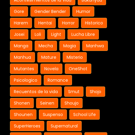
Acontesimientos de la Vida
Bakunyuu
Gore
Gender Bender
Humor
Harem
Hentai
Horror
Historico
Josei
Loli
Light
Lucha Libre
Manga
Mecha
Magia
Manhwa
Manhua
Mature
Misterio
Mutantes
Novela
OneShot
Psicologico
Romance
Recuentos de la vida
Smut
Shojo
Shonen
Seinen
Shoujo
Shounen
Suspenso
School Life
SuperHeroes
Supernatural