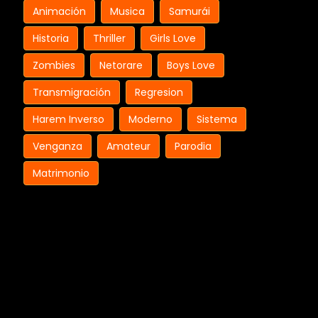
Animación
Musica
Samurái
Historia
Thriller
Girls Love
Zombies
Netorare
Boys Love
Transmigración
Regresion
Harem Inverso
Moderno
Sistema
Venganza
Amateur
Parodia
Matrimonio