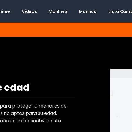
Anime
Videos
Manhwa
Manhua
Lista Com
e edad
Manhwa
Cat therapy
t
o para proteger a menores de
Desconocido
s)
 no aptas para su edad.
Desconocido
)
 años para desactivar esta
Adulto
,
Boys Love
s