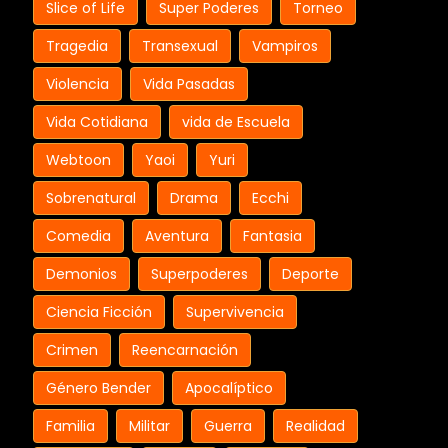
Slice of Life
Super Poderes
Torneo
Tragedia
Transexual
Vampiros
Violencia
Vida Pasadas
Vida Cotidiana
vida de Escuela
Webtoon
Yaoi
Yuri
Sobrenatural
Drama
Ecchi
Comedia
Aventura
Fantasia
Demonios
Superpoderes
Deporte
Ciencia Ficción
Supervivencia
Crimen
Reencarnación
Género Bender
Apocalíptico
Familia
Militar
Guerra
Realidad