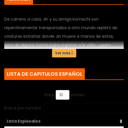
De camino a casa, Jin y su amiga Komachi son
repentinamente transportados a otro mundo repleto de
criaturas extrañas donde Jin muere a manos de estas,
pero de alguna forma logra regresar a la vida… ¿¡pero
como una criatura con tentáculos!? ¡El inicio de una
Ver más
fantasía oscura de tentáculos!
LISTA DE CAPITULOS ESPAÑOL
Show
entries
Busca por numero:
LIsta Espisodios