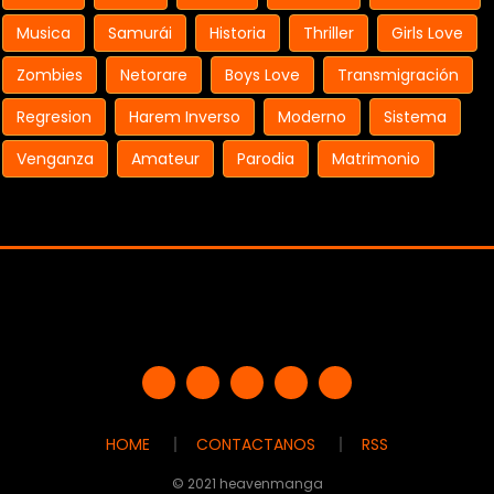
Musica
Samurái
Historia
Thriller
Girls Love
Zombies
Netorare
Boys Love
Transmigración
Regresion
Harem Inverso
Moderno
Sistema
Venganza
Amateur
Parodia
Matrimonio
HOME
CONTACTANOS
RSS
© 2021 heavenmanga