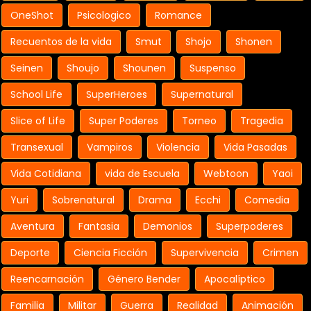
OneShot
Psicologico
Romance
Recuentos de la vida
Smut
Shojo
Shonen
Seinen
Shoujo
Shounen
Suspenso
School Life
SuperHeroes
Supernatural
Slice of Life
Super Poderes
Torneo
Tragedia
Transexual
Vampiros
Violencia
Vida Pasadas
Vida Cotidiana
vida de Escuela
Webtoon
Yaoi
Yuri
Sobrenatural
Drama
Ecchi
Comedia
Aventura
Fantasia
Demonios
Superpoderes
Deporte
Ciencia Ficción
Supervivencia
Crimen
Reencarnación
Género Bender
Apocalíptico
Familia
Militar
Guerra
Realidad
Animación