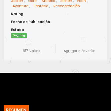
Accion
,
Gore
,
Misterio
,
Seinen
,
Ecchi
,
Aventura
,
Fantasia
,
Reencarnación
Rating
Fecha de Publicación
Estado
Ongoing
617 Visitas
Agregar a Favorito
RESUMEN