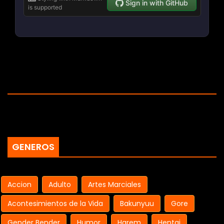
GENEROS
Accion
Adulto
Artes Marciales
Acontesimientos de la Vida
Bakunyuu
Gore
Gender Bender
Humor
Harem
Hentai