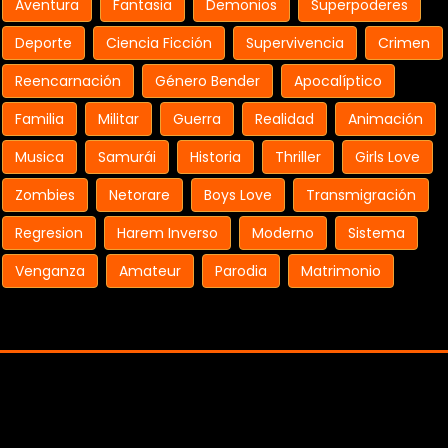
Aventura
Fantasia
Demonios
Superpoderes
Deporte
Ciencia Ficción
Supervivencia
Crimen
Reencarnación
Género Bender
Apocalíptico
Familia
Militar
Guerra
Realidad
Animación
Musica
Samurái
Historia
Thriller
Girls Love
Zombies
Netorare
Boys Love
Transmigración
Regresion
Harem Inverso
Moderno
Sistema
Venganza
Amateur
Parodia
Matrimonio