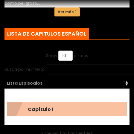
como peligroso...
Ver más
LISTA DE CAPITULOS ESPAÑOL
Show
entries
Busca por numero:
LIsta Espisodios
Capítulo 1
Showing 1 to 1 of 1 entries