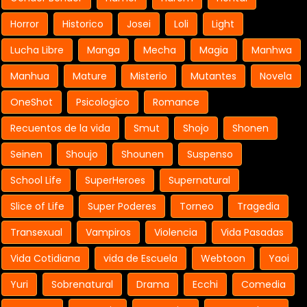
Horror
Historico
Josei
Loli
Light
Lucha Libre
Manga
Mecha
Magia
Manhwa
Manhua
Mature
Misterio
Mutantes
Novela
OneShot
Psicologico
Romance
Recuentos de la vida
Smut
Shojo
Shonen
Seinen
Shoujo
Shounen
Suspenso
School Life
SuperHeroes
Supernatural
Slice of Life
Super Poderes
Torneo
Tragedia
Transexual
Vampiros
Violencia
Vida Pasadas
Vida Cotidiana
vida de Escuela
Webtoon
Yaoi
Yuri
Sobrenatural
Drama
Ecchi
Comedia