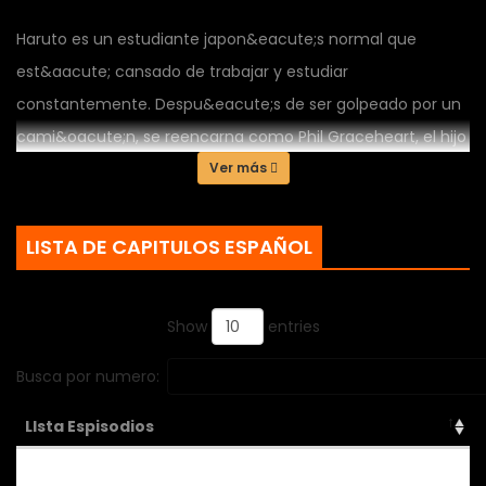
Haruto es un estudiante japon&eacute;s normal que
est&aacute; cansado de trabajar y estudiar
constantemente. Despu&eacute;s de ser golpeado por un
cami&oacute;n, se reencarna como Phil Graceheart, el hijo
m&aacute;s joven de una familia real. Phil tiene tres
Ver más
a&ntilde;os, sufre una lesi&oacute;n en la cabeza que le
hace recordar su vida anterior. Armado con el
LISTA DE CAPITULOS ESPAÑOL
conocimiento de su yo pasado, ahora tiene la
misi&oacute;n de vivir una vida completamente relajada y
Show
entries
despreocupada.
Busca por numero:
LIsta Espisodios