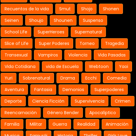
Recuentos de la vida
Smut
Shojo
Shonen
Seinen
Shoujo
Shounen
Suspenso
School Life
SuperHeroes
Supernatural
Slice of Life
Super Poderes
Torneo
Tragedia
Transexual
Vampiros
Violencia
Vida Pasadas
Vida Cotidiana
vida de Escuela
Webtoon
Yaoi
Yuri
Sobrenatural
Drama
Ecchi
Comedia
Aventura
Fantasia
Demonios
Superpoderes
Deporte
Ciencia Ficción
Supervivencia
Crimen
Reencarnación
Género Bender
Apocalíptico
Familia
Militar
Guerra
Realidad
Animación
Musica
Samurái
Historia
Thriller
Girls Love