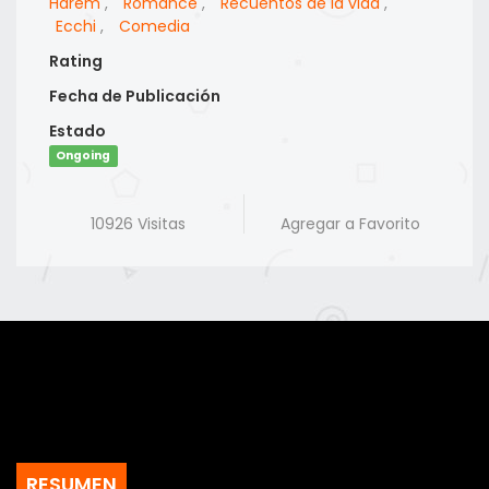
Harem
,
Romance
,
Recuentos de la vida
,
Ecchi
,
Comedia
Rating
Fecha de Publicación
Estado
Ongoing
10926 Visitas
Agregar a Favorito
RESUMEN