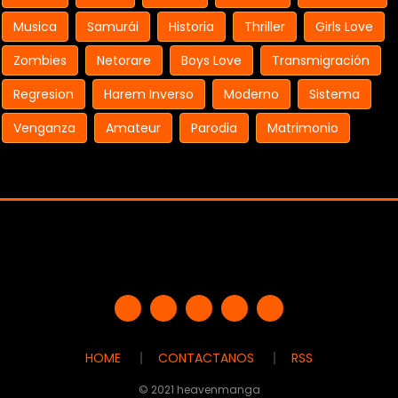
Musica
Samurái
Historia
Thriller
Girls Love
Zombies
Netorare
Boys Love
Transmigración
Regresion
Harem Inverso
Moderno
Sistema
Venganza
Amateur
Parodia
Matrimonio
HOME
CONTACTANOS
RSS
© 2021 heavenmanga