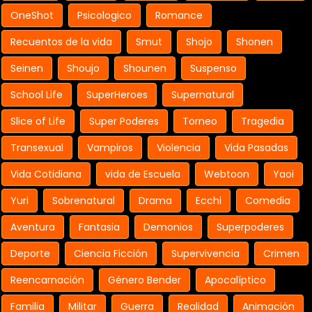
OneShot
Psicologico
Romance
Recuentos de la vida
Smut
Shojo
Shonen
Seinen
Shoujo
Shounen
Suspenso
School Life
SuperHeroes
Supernatural
Slice of Life
Super Poderes
Torneo
Tragedia
Transexual
Vampiros
Violencia
Vida Pasadas
Vida Cotidiana
vida de Escuela
Webtoon
Yaoi
Yuri
Sobrenatural
Drama
Ecchi
Comedia
Aventura
Fantasia
Demonios
Superpoderes
Deporte
Ciencia Ficción
Supervivencia
Crimen
Reencarnación
Género Bender
Apocalíptico
Familia
Militar
Guerra
Realidad
Animación