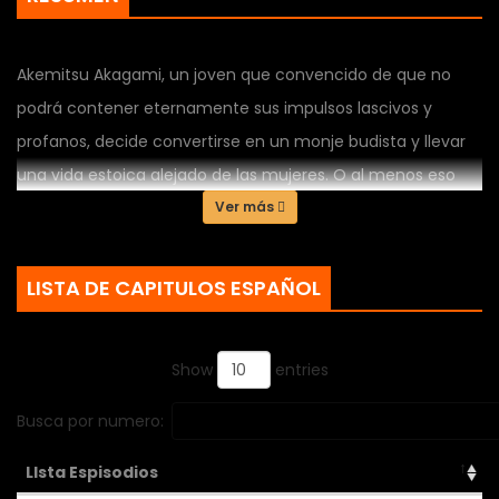
Akemitsu Akagami, un joven que convencido de que no
podrá contener eternamente sus impulsos lascivos y
profanos, decide convertirse en un monje budista y llevar
una vida estoica alejado de las mujeres. O al menos eso
creía él, porque su pecaminosa sangre no le permitirá
Ver más
seguir la...
LISTA DE CAPITULOS ESPAÑOL
Show
entries
Busca por numero:
LIsta Espisodios