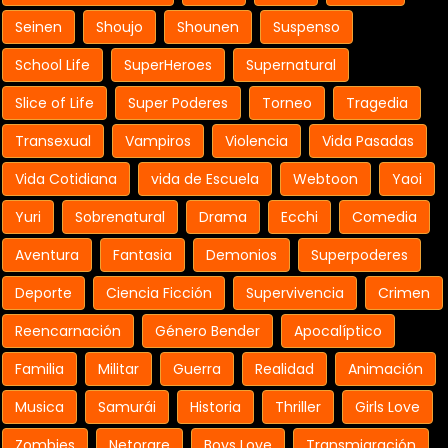
Seinen
Shoujo
Shounen
Suspenso
School Life
SuperHeroes
Supernatural
Slice of Life
Super Poderes
Torneo
Tragedia
Transexual
Vampiros
Violencia
Vida Pasadas
Vida Cotidiana
vida de Escuela
Webtoon
Yaoi
Yuri
Sobrenatural
Drama
Ecchi
Comedia
Aventura
Fantasia
Demonios
Superpoderes
Deporte
Ciencia Ficción
Supervivencia
Crimen
Reencarnación
Género Bender
Apocalíptico
Familia
Militar
Guerra
Realidad
Animación
Musica
Samurái
Historia
Thriller
Girls Love
Zombies
Netorare
Boys Love
Transmigración