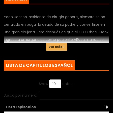
Yoon Haesoo, residente de cirugía general, siempre se ha
centrado en pagar la deuda de su padre y convertirse en
una gran cirujana. Pero después de que el CEO Chae Jiseok
ingresa a emergencias como paciente VIP, su mundo se
pone completamente patas arriba. No sólo quiere que ella
Ver más
sea su única doctora, sino que Jiseok quiere pasar cada
segundo con ella. Haesoo no puede entender por qué un
LISTA DE CAPITULOS ESPAÑOL
extraño estaría tan interesado en ella, pero también se
siente extrañamente atraída por él. Lo que ella no sabe es
Show
entries
que esta no es la primera vez que se encuentran…
Busca por numero:
LIsta Espisodios