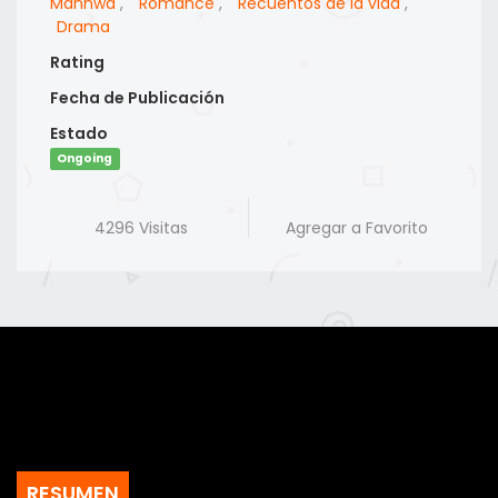
Manhwa
,
Romance
,
Recuentos de la vida
,
Drama
Rating
Fecha de Publicación
Estado
Ongoing
4296 Visitas
Agregar a Favorito
RESUMEN