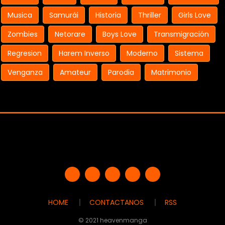
Musica
Samurái
Historia
Thriller
Girls Love
Zombies
Netorare
Boys Love
Transmigración
Regresion
Harem Inverso
Moderno
Sistema
Venganza
Amateur
Parodia
Matrimonio
HOME
CONTACTANOS
RSS
© 2021 heavenmanga