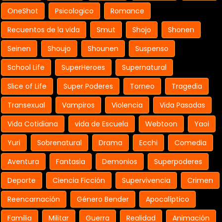
OneShot
Psicologico
Romance
Recuentos de la vida
Smut
Shojo
Shonen
Seinen
Shoujo
Shounen
Suspenso
School Life
SuperHeroes
Supernatural
Slice of Life
Super Poderes
Torneo
Tragedia
Transexual
Vampiros
Violencia
Vida Pasadas
Vida Cotidiana
vida de Escuela
Webtoon
Yaoi
Yuri
Sobrenatural
Drama
Ecchi
Comedia
Aventura
Fantasia
Demonios
Superpoderes
Deporte
Ciencia Ficción
Supervivencia
Crimen
Reencarnación
Género Bender
Apocalíptico
Familia
Militar
Guerra
Realidad
Animación