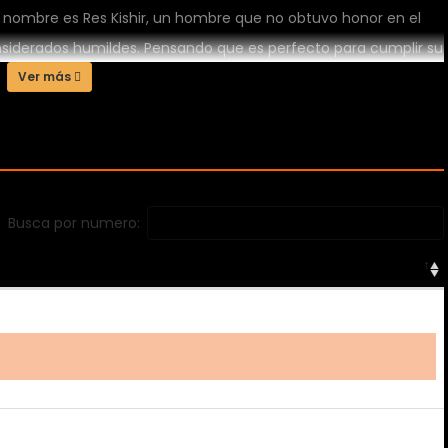
u nombre es Res Kishir, un hombre que no obtuvo honor en el
onsiderados humildes. Pensando que es perfecto para cumplir su
damente él la rechaza. Poco después, al verlo marcharse
Ver más
a, Leticia lo busca para disculparse, pero ese encuentro
nque comparten una noche juntos, Res desaparece sin dejar
a la iniciativa. Pero cuanto más intenta acercarse, más difícil se
 profundos se vuelven los sentimientos que nacen entre ellos.
Busca por numero: