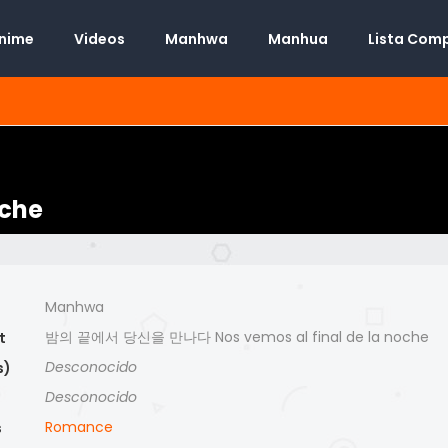
Anime
Videos
Manhwa
Manhua
Lista Com
oche
Manhwa
밤의 끝에서 당신을 만나다 Nos vemos al final de la noche
t
Desconocido
s)
Desconocido
)
Romance
s