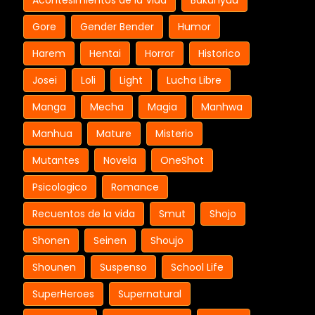
Acontesimientos de la Vida
Bakunyuu
Gore
Gender Bender
Humor
Harem
Hentai
Horror
Historico
Josei
Loli
Light
Lucha Libre
Manga
Mecha
Magia
Manhwa
Manhua
Mature
Misterio
Mutantes
Novela
OneShot
Psicologico
Romance
Recuentos de la vida
Smut
Shojo
Shonen
Seinen
Shoujo
Shounen
Suspenso
School Life
SuperHeroes
Supernatural