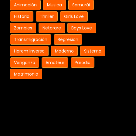
Animación
Musica
Samurái
Historia
Thriller
Girls Love
Zombies
Netorare
Boys Love
Transmigración
Regresion
Harem Inverso
Moderno
Sistema
Venganza
Amateur
Parodia
Matrimonio