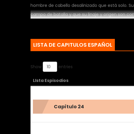
hombre de cabello desalinizado que está solo. S
campo de batalla y que su linaje y origen son c
castigo, Leticia lo invita a bailar, pero inespera
cojeando, comprende la razón… Movida por la culp
termina cambiando su relación por completo. Au
LISTA DE CAPITULOS ESPAÑOL
rastro. Decidida a no dejarlo escapar, Leticia tom
vuelve romper la distancia que él impone… y más
Show
entries
LIsta Espisodios
Capítulo 24