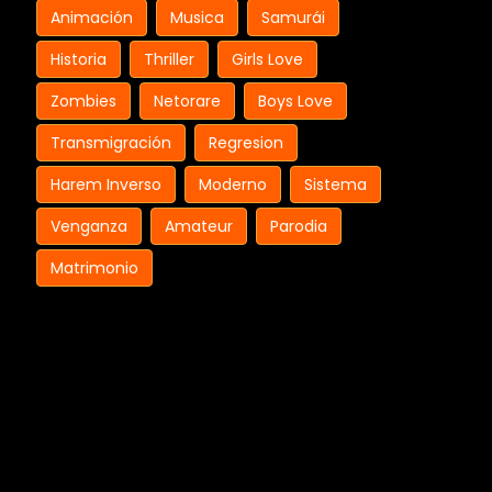
Animación
Musica
Samurái
Historia
Thriller
Girls Love
Zombies
Netorare
Boys Love
Transmigración
Regresion
Harem Inverso
Moderno
Sistema
Venganza
Amateur
Parodia
Matrimonio