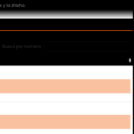
y la shisha.
Busca por numero: