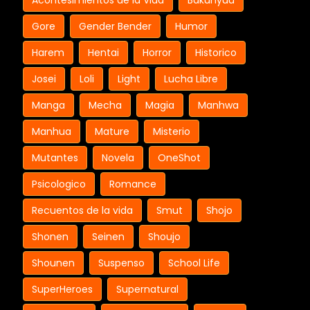
Acontesimientos de la Vida
Bakunyuu
Gore
Gender Bender
Humor
Harem
Hentai
Horror
Historico
Josei
Loli
Light
Lucha Libre
Manga
Mecha
Magia
Manhwa
Manhua
Mature
Misterio
Mutantes
Novela
OneShot
Psicologico
Romance
Recuentos de la vida
Smut
Shojo
Shonen
Seinen
Shoujo
Shounen
Suspenso
School Life
SuperHeroes
Supernatural