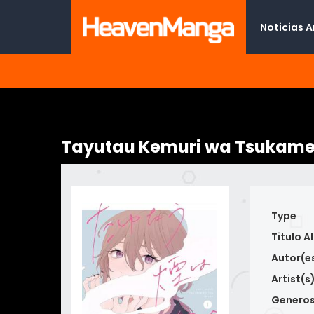
Noticias 
Tayutau Kemuri wa Tsukame
Type
Titulo Al
Autor(e
Artist(s
Genero