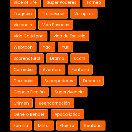
Slice of Life
Super Poderes
Torneo
Tragedia
Transexual
Vampiros
Violencia
Vida Pasadas
Vida Cotidiana
vida de Escuela
Webtoon
Yaoi
Yuri
Sobrenatural
Drama
Ecchi
Comedia
Aventura
Fantasia
Demonios
Superpoderes
Deporte
Ciencia Ficción
Supervivencia
Crimen
Reencarnación
Género Bender
Apocalíptico
Familia
Militar
Guerra
Realidad