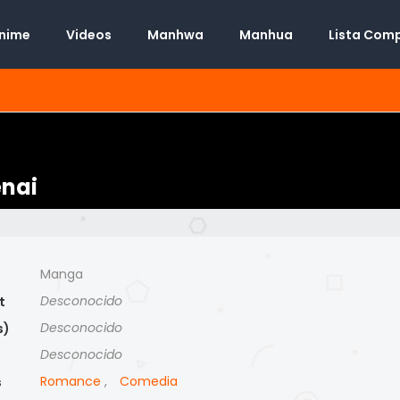
Anime
Videos
Manhwa
Manhua
Lista Com
nai
Manga
Desconocido
t
Desconocido
s)
Desconocido
)
Romance
,
Comedia
s