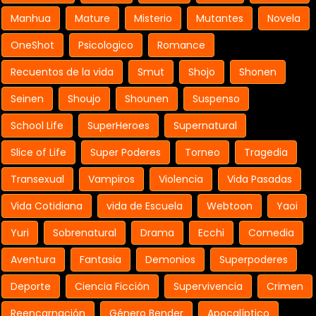
Manhua
Mature
Misterio
Mutantes
Novela
OneShot
Psicologico
Romance
Recuentos de la vida
Smut
Shojo
Shonen
Seinen
Shoujo
Shounen
Suspenso
School Life
SuperHeroes
Supernatural
Slice of Life
Super Poderes
Torneo
Tragedia
Transexual
Vampiros
Violencia
Vida Pasadas
Vida Cotidiana
vida de Escuela
Webtoon
Yaoi
Yuri
Sobrenatural
Drama
Ecchi
Comedia
Aventura
Fantasia
Demonios
Superpoderes
Deporte
Ciencia Ficción
Supervivencia
Crimen
Reencarnación
Género Bender
Apocalíptico