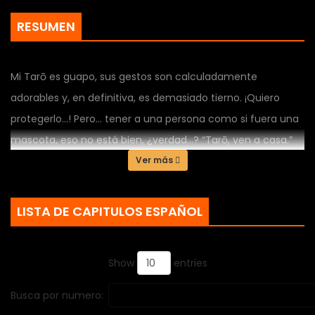
RESUMEN
Mi Tarō es guapo, sus gestos son calculadamente
adorables y, en definitiva, es demasiado tierno. ¡Quiero
protegerlo…! Pero… tener a una persona como si fuera una
mascota, eso no está bien, ¿verdad…? “Tarō, ven a casa.”
Una torpe oficinista atrapada por lo que es “correcto” y un
Ver más
vago aprovechado: ¡Una extraña comedia romántica de
convivencia!
LISTA DE CAPITULOS ESPAÑOL
Show
entries
Busca por numero: