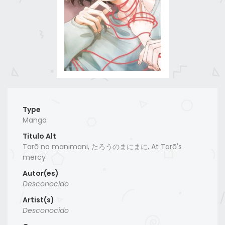
Type
Manga
Titulo Alt
Tarō no manimani, たろうのまにまに, At Tarō's
mercy
Autor(es)
Desconocido
Artist(s)
Desconocido