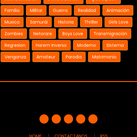
Familia
Militar
Guerra
Realidad
Animación
Musica
Samurái
Historia
Thriller
Girls Love
Zombies
Netorare
Boys Love
Transmigración
Regresion
Harem Inverso
Moderno
Sistema
Venganza
Amateur
Parodia
Matrimonio
HOME
CONTACTANOS
RSS