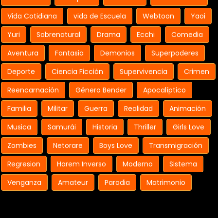
Vida Cotidiana
vida de Escuela
Webtoon
Yaoi
Yuri
Sobrenatural
Drama
Ecchi
Comedia
Aventura
Fantasia
Demonios
Superpoderes
Deporte
Ciencia Ficción
Supervivencia
Crimen
Reencarnación
Género Bender
Apocalíptico
Familia
Militar
Guerra
Realidad
Animación
Musica
Samurái
Historia
Thriller
Girls Love
Zombies
Netorare
Boys Love
Transmigración
Regresion
Harem Inverso
Moderno
Sistema
Venganza
Amateur
Parodia
Matrimonio