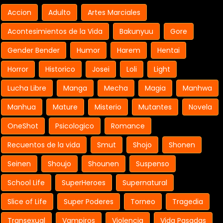
Accion
Adulto
Artes Marciales
Acontesimientos de la Vida
Bakunyuu
Gore
Gender Bender
Humor
Harem
Hentai
Horror
Historico
Josei
Loli
Light
Lucha Libre
Manga
Mecha
Magia
Manhwa
Manhua
Mature
Misterio
Mutantes
Novela
OneShot
Psicologico
Romance
Recuentos de la vida
Smut
Shojo
Shonen
Seinen
Shoujo
Shounen
Suspenso
School Life
SuperHeroes
Supernatural
Slice of Life
Super Poderes
Torneo
Tragedia
Transexual
Vampiros
Violencia
Vida Pasadas