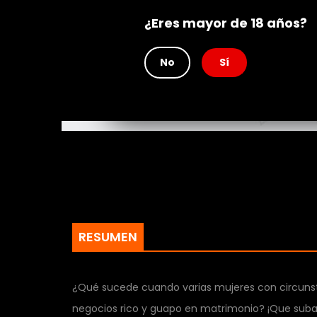
Artist(s
¿Eres mayor de 18 años?
Genero
Rating
No
Sí
RESUMEN
¿Qué sucede cuando varias mujeres con circuns
negocios rico y guapo en matrimonio? ¡Que suban l