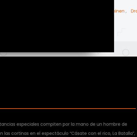
Desconocido
)
Harem
,
Psicologico
,
Romance
,
Smut
,
Seinen
,
Dr
s
Ecchi
tancias especiales compiten por la mano de un hombre de
as cortinas en el espectáculo “Cásate con el rico, La Batalla”,