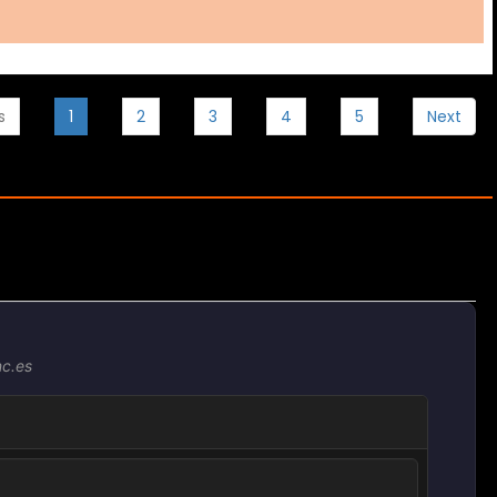
s
1
2
3
4
5
Next