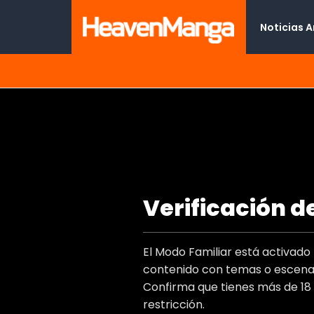
Noticias 
Tamarowa
Verificación d
Type
Titulo Al
El Modo Familiar está activad
contenido con temas o escenas
Confirma que tienes más de 18
Autor(e
restricción.