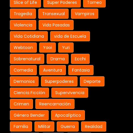
Slice of Life
Super Poderes
Torneo
Tragedia
Transexual
Vampiros
Violencia
Vida Pasadas
Vida Cotidiana
vida de Escuela
Webtoon
Yaoi
Yuri
Sobrenatural
Drama
Ecchi
Comedia
Aventura
Fantasia
Demonios
Superpoderes
Deporte
Ciencia Ficción
Supervivencia
Crimen
Reencarnación
Género Bender
Apocalíptico
Familia
Militar
Guerra
Realidad