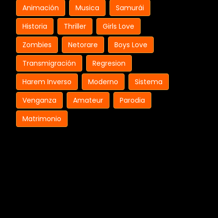
Animación
Musica
Samurái
Historia
Thriller
Girls Love
Zombies
Netorare
Boys Love
Transmigración
Regresion
Harem Inverso
Moderno
Sistema
Venganza
Amateur
Parodia
Matrimonio