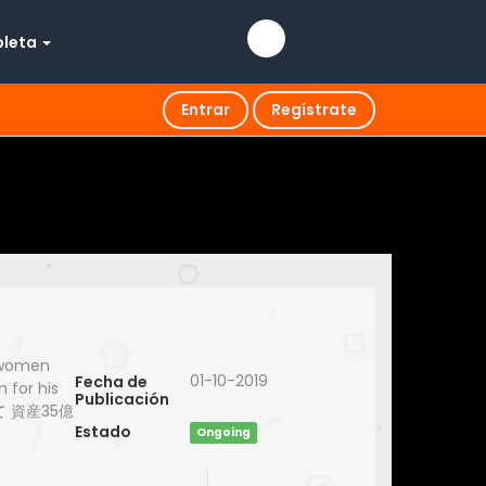
pleta
Entrar
Regístrate
e women
01-10-2019
Fecha de
 for his
Publicación
当て 資産35億
Estado
Ongoing