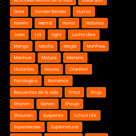
Acontesimientos de la Vida
Bakunyuu
Gore
Gender Bender
Humor
Harem
Hentai
Horror
Historico
Josei
Loli
Light
Lucha Libre
Manga
Mecha
Magia
Manhwa
Manhua
Mature
Misterio
Mutantes
Novela
OneShot
Psicologico
Romance
Recuentos de la vida
Smut
Shojo
Shonen
Seinen
Shoujo
Shounen
Suspenso
School Life
SuperHeroes
Supernatural