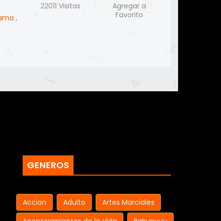
22011 Visitas
Agregar a
Favorito
ama
,
GENEROS
Accion
Adulto
Artes Marciales