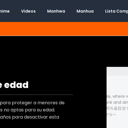
Anime
Videos
Manhwa
Manhua
Lista Com
e edad
Manga
Tamarowa ~The "Marry into Riches" Battle Royale, wher
t
o para proteger a menores de
with special circumstances gather around a hunk and aim
money with their 100%~, タマロワ, タマロワ ～100％金目
 no aptas para su edad.
のイケメンを巡る訳アリ女達の玉の輿バトルロワイヤル～
 años para desactivar esta
Desconocido
s)