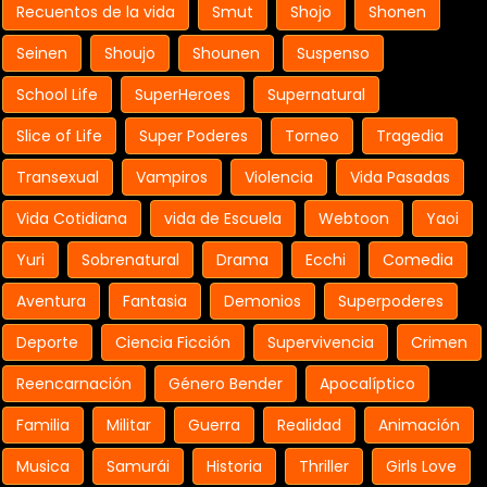
Recuentos de la vida
Smut
Shojo
Shonen
Seinen
Shoujo
Shounen
Suspenso
School Life
SuperHeroes
Supernatural
Slice of Life
Super Poderes
Torneo
Tragedia
Transexual
Vampiros
Violencia
Vida Pasadas
Vida Cotidiana
vida de Escuela
Webtoon
Yaoi
Yuri
Sobrenatural
Drama
Ecchi
Comedia
Aventura
Fantasia
Demonios
Superpoderes
Deporte
Ciencia Ficción
Supervivencia
Crimen
Reencarnación
Género Bender
Apocalíptico
Familia
Militar
Guerra
Realidad
Animación
Musica
Samurái
Historia
Thriller
Girls Love