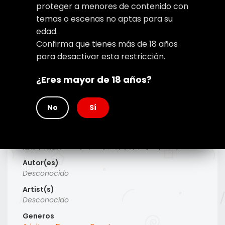
proteger a menores de contenido con
temas o escenas no aptas para su
edad.
Confirma que tienes más de 18 años
para desactivar esta restricción.
¿Eres mayor de 18 años?
No
Sí
Type
Manhwa
Titulo Alt
厄幕 / 液祓い〜ペントハウスのその中で〜 / 액막
Autor(es)
Desconocido
Artist(s)
Desconocido
Generos