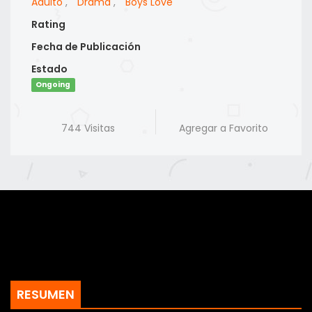
Adulto
,
Drama
,
Boys Love
Rating
Fecha de Publicación
Estado
Ongoing
744 Visitas
Agregar a Favorito
RESUMEN