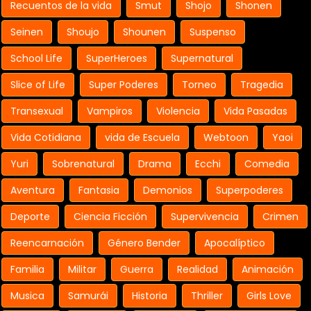
Recuentos de la vida
Smut
Shojo
Shonen
Seinen
Shoujo
Shounen
Suspenso
School Life
SuperHeroes
Supernatural
Slice of Life
Super Poderes
Torneo
Tragedia
Transexual
Vampiros
Violencia
Vida Pasadas
Vida Cotidiana
vida de Escuela
Webtoon
Yaoi
Yuri
Sobrenatural
Drama
Ecchi
Comedia
Aventura
Fantasia
Demonios
Superpoderes
Deporte
Ciencia Ficción
Supervivencia
Crimen
Reencarnación
Género Bender
Apocalíptico
Familia
Militar
Guerra
Realidad
Animación
Musica
Samurái
Historia
Thriller
Girls Love