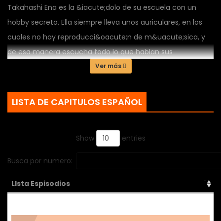
Takahashi Ena es la &iacute;dolo de su escuela con un
hobby secreto. Ella siempre lleva unos auriculares, en los
cuales no hay reproducci&oacute;n de m&uacute;sica, y
de esa manera escucha todo lo que hablan sus
compa&ntilde;eros de clase. En especial las
Ver más
conversaciones de Nara y Mikage que, seg&uacute;n ella,
son m&aacute;s interesantes. &iexcl;Nadie puede
LISTA DE CAPITULOS ESPAÑOL
enterarse de una afici&oacute;n tan espeluznante que
puede arruinar su reputaci&oacute;n!
Show
entries
Busca por numero:
LIsta Espisodios