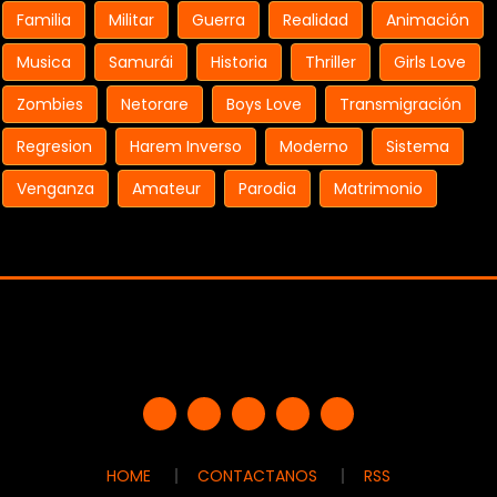
Familia
Militar
Guerra
Realidad
Animación
Musica
Samurái
Historia
Thriller
Girls Love
Zombies
Netorare
Boys Love
Transmigración
Regresion
Harem Inverso
Moderno
Sistema
Venganza
Amateur
Parodia
Matrimonio
HOME
CONTACTANOS
RSS