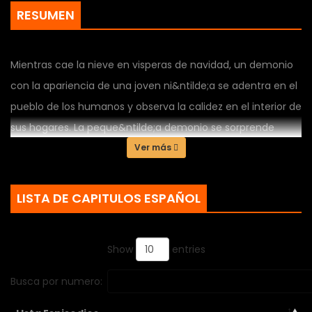
RESUMEN
Mientras cae la nieve en visperas de navidad, un demonio
con la apariencia de una joven ni&ntilde;a se adentra en el
pueblo de los humanos y observa la calidez en el interior de
sus hogares. La peque&ntilde;a demonio se sorprende
cuando un Exorcista le habla sin importar el gran odio que
Ver más
hay entre ambas especies; de inmediato la demonio se
siente atra&iacute;da por el exorcista. Una historia
LISTA DE CAPITULOS ESPAÑOL
reconfortante en la que por ciertas razones se unen
humanos y demonios.
Show
entries
Contexto
Busca por numero: