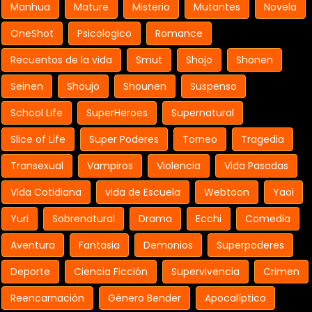
Manhua
Mature
Misterio
Mutantes
Novela
OneShot
Psicologico
Romance
Recuentos de la vida
Smut
Shojo
Shonen
Seinen
Shoujo
Shounen
Suspenso
School Life
SuperHeroes
Supernatural
Slice of Life
Super Poderes
Torneo
Tragedia
Transexual
Vampiros
Violencia
Vida Pasadas
Vida Cotidiana
vida de Escuela
Webtoon
Yaoi
Yuri
Sobrenatural
Drama
Ecchi
Comedia
Aventura
Fantasia
Demonios
Superpoderes
Deporte
Ciencia Ficción
Supervivencia
Crimen
Reencarnación
Género Bender
Apocalíptico