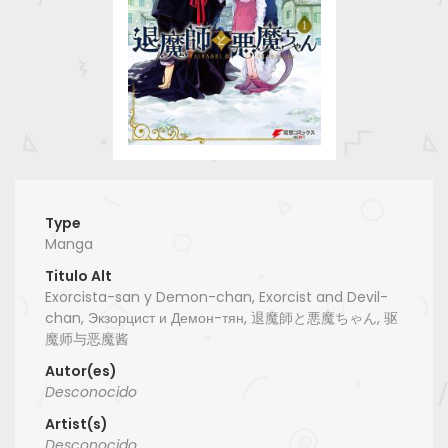
Type
Manga
Titulo Alt
Exorcista-san y Demon-chan, Exorcist and Devil-
chan, Экзорцист и Демон-тян, 退魔師と悪魔ちゃん, 驱
魔师与恶魔酱
Autor(es)
Desconocido
Artist(s)
Desconocido