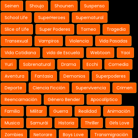
Seinen
Shoujo
Shounen
Suspenso
School Life
SuperHeroes
Supernatural
Slice of Life
Super Poderes
Torneo
Tragedia
Transexual
Vampiros
Violencia
Vida Pasadas
Vida Cotidiana
vida de Escuela
Webtoon
Yaoi
Yuri
Sobrenatural
Drama
Ecchi
Comedia
Aventura
Fantasia
Demonios
Superpoderes
Deporte
Ciencia Ficción
Supervivencia
Crimen
Reencarnación
Género Bender
Apocalíptico
Familia
Militar
Guerra
Realidad
Animación
Musica
Samurái
Historia
Thriller
Girls Love
Zombies
Netorare
Boys Love
Transmigración