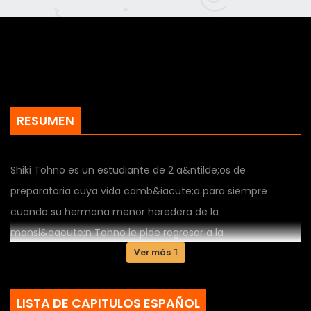
RESUMEN
Shiki Tohno es un estudiante de 2 a&ntilde;os de
preparatoria cuya vida camb&iacute;a para siempre
cuando su hermana menor heredera de la
mansi&oacute;n Tohno le pide regresar a la
mansi&oacute;n, confundido por esta extra&ntilde;a
Ver más
decisi&oacute;n Shiki regresa a su viejo hogar sin recuerdo
alguno del accidente que casi le cuesta la vida hace ocho
LISTA DE CAPITULOS ESPAÑOL