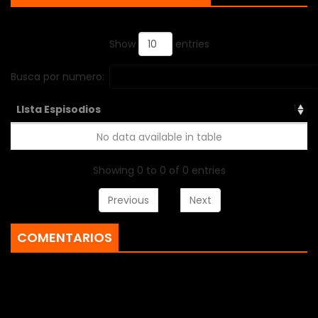
a&ntilde;os. Sin saber nada acerca de su vieja familia Shiki
empieza a conocer los misterios de su pasado, as&iacute;
Show
entries
como tambi&eacute;n a ayudar a una misteriosa chica en
una cacer&iacute;a contra reloj para parar a un vampiro
Busca por numero:
que ha estado cometiendo asesinatos en la ciudad
LIsta Espisodios
No data available in table
Showing 0 to 0 of 0 entries
Previous
Next
COMENTARIOS