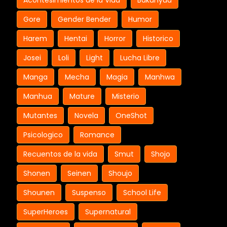
Acontesimientos de la Vida
Bakunyuu
Gore
Gender Bender
Humor
Harem
Hentai
Horror
Historico
Josei
Loli
Light
Lucha Libre
Manga
Mecha
Magia
Manhwa
Manhua
Mature
Misterio
Mutantes
Novela
OneShot
Psicologico
Romance
Recuentos de la vida
Smut
Shojo
Shonen
Seinen
Shoujo
Shounen
Suspenso
School Life
SuperHeroes
Supernatural