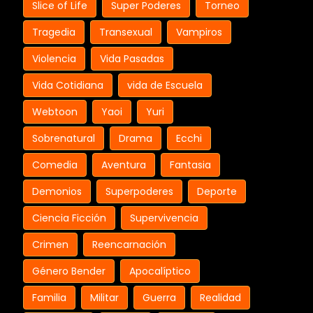
Slice of Life
Super Poderes
Torneo
Tragedia
Transexual
Vampiros
Violencia
Vida Pasadas
Vida Cotidiana
vida de Escuela
Webtoon
Yaoi
Yuri
Sobrenatural
Drama
Ecchi
Comedia
Aventura
Fantasia
Demonios
Superpoderes
Deporte
Ciencia Ficción
Supervivencia
Crimen
Reencarnación
Género Bender
Apocalíptico
Familia
Militar
Guerra
Realidad