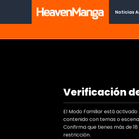
Noticias 
¡Soy vendedor a domicilio!
Verificación d
Type
Titulo Al
El Modo Familiar está activad
Autor(e
contenido con temas o escenas
Artist(s
Confirma que tienes más de 18
Genero
restricción.