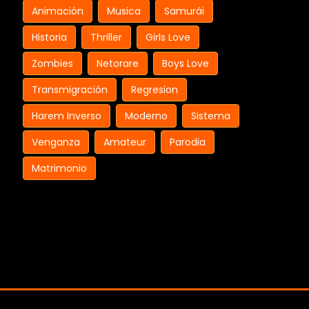
Animación
Musica
Samurái
Historia
Thriller
Girls Love
Zombies
Netorare
Boys Love
Transmigración
Regresion
Harem Inverso
Moderno
Sistema
Venganza
Amateur
Parodia
Matrimonio