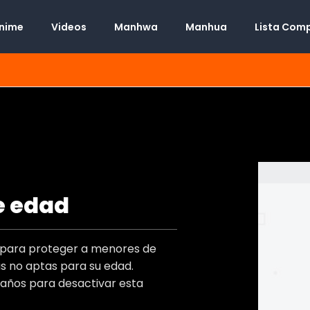
Anime
Videos
Manhwa
Manhua
Lista Com
e edad
Manhwa
Desconocido
t
o para proteger a menores de
Desconocido
s)
 no aptas para su edad.
Desconocido
)
 años para desactivar esta
Adulto
,
Boys Love
s