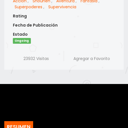
Accion
,
Shounen
,
Aventura
,
Fantasia
,
Superpoderes
,
Supervivencia
Rating
Fecha de Publicación
Estado
Ongoing
23932 Visitas
Agregar a Favorito
RESUMEN