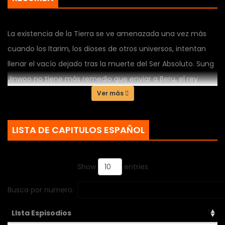
La existencia de la Tierra se ve amenazada una vez más
cuando los Itarim, los dioses de otros universos, intentan
llenar el vacío dejado tras la muerte del Ser Absoluto. Sung
Jinwoo no tiene más remedio que enviar a Beru, el rey
hormiga de las sombras, para despertar los poderes...
Ver más
LISTA DE CAPITULOS ESPAÑOL
Show
entries
Busca por numero:
LIsta Espisodios