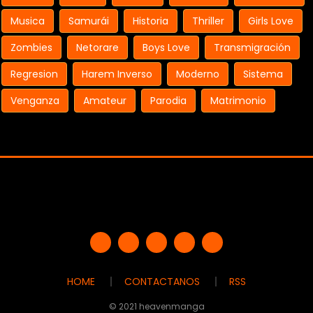
Musica
Samurái
Historia
Thriller
Girls Love
Zombies
Netorare
Boys Love
Transmigración
Regresion
Harem Inverso
Moderno
Sistema
Venganza
Amateur
Parodia
Matrimonio
HOME
CONTACTANOS
RSS
© 2021 heavenmanga