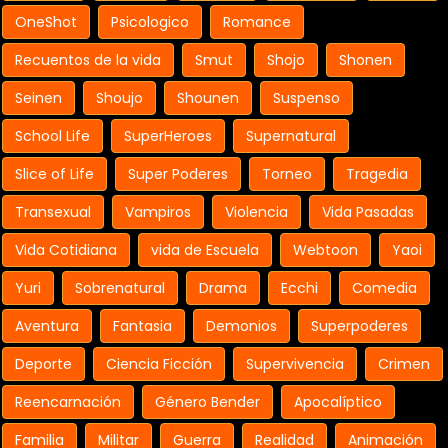
OneShot
Psicologico
Romance
Recuentos de la vida
Smut
Shojo
Shonen
Seinen
Shoujo
Shounen
Suspenso
School Life
SuperHeroes
Supernatural
Slice of Life
Super Poderes
Torneo
Tragedia
Transexual
Vampiros
Violencia
Vida Pasadas
Vida Cotidiana
vida de Escuela
Webtoon
Yaoi
Yuri
Sobrenatural
Drama
Ecchi
Comedia
Aventura
Fantasia
Demonios
Superpoderes
Deporte
Ciencia Ficción
Supervivencia
Crimen
Reencarnación
Género Bender
Apocalíptico
Familia
Militar
Guerra
Realidad
Animación