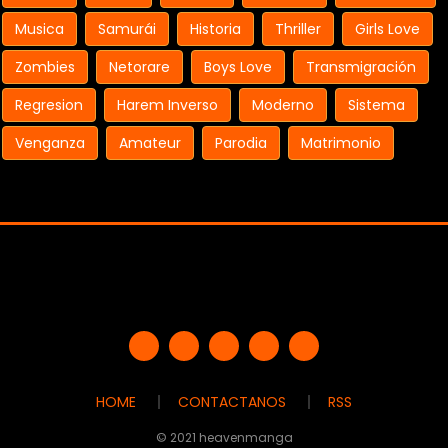
Musica
Samurái
Historia
Thriller
Girls Love
Zombies
Netorare
Boys Love
Transmigración
Regresion
Harem Inverso
Moderno
Sistema
Venganza
Amateur
Parodia
Matrimonio
HOME
CONTACTANOS
RSS
© 2021 heavenmanga