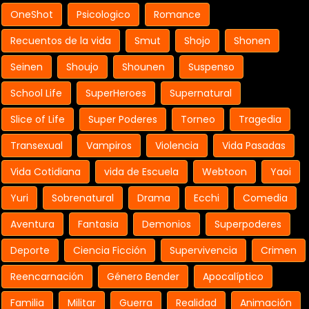
OneShot
Psicologico
Romance
Recuentos de la vida
Smut
Shojo
Shonen
Seinen
Shoujo
Shounen
Suspenso
School Life
SuperHeroes
Supernatural
Slice of Life
Super Poderes
Torneo
Tragedia
Transexual
Vampiros
Violencia
Vida Pasadas
Vida Cotidiana
vida de Escuela
Webtoon
Yaoi
Yuri
Sobrenatural
Drama
Ecchi
Comedia
Aventura
Fantasia
Demonios
Superpoderes
Deporte
Ciencia Ficción
Supervivencia
Crimen
Reencarnación
Género Bender
Apocalíptico
Familia
Militar
Guerra
Realidad
Animación