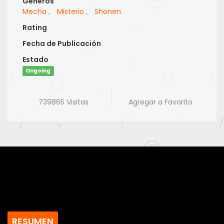
Generos
Mecha
,
Misterio
,
Shonen
Rating
Fecha de Publicación
Estado
Ongoing
739865 Visitas
Agregar a Favorito
RESUMEN