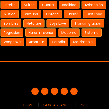
Familia
Militar
Guerra
Realidad
Animación
Musica
Samurái
Historia
Thriller
Girls Love
Zombies
Netorare
Boys Love
Transmigración
Regresion
Harem Inverso
Moderno
Sistema
Venganza
Amateur
Parodia
Matrimonio
HOME
CONTACTANOS
RSS