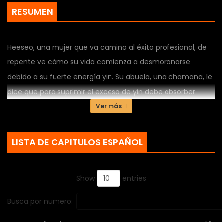
RESUMEN
Heeseo, una mujer que va camino al éxito profesional, de
repente ve cómo su vida comienza a desmoronarse
debido a su fuerte energía yin. Su abuela, una chamana, le
dice que para suprimir el exceso de yin debe absorber
energía yang… durmiendo con un hombre lleno de
Ver más
vitalidad. Heeseo se ríe de las palabras de su abuela, pero
durante una cena de empresa se siente atraída por la
LISTA DE CAPITULOS ESPAÑOL
intensa energía yang de su jefe de equipo, Gong Taesu, y
termina pasando una apasionada primera noche con él.
Show
entries
“¿No recuerdas esa noche? Eyaculaste en mi cara”.
Busca por numero: