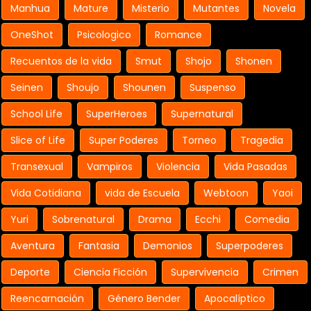
Manhua
Mature
Misterio
Mutantes
Novela
OneShot
Psicologico
Romance
Recuentos de la vida
Smut
Shojo
Shonen
Seinen
Shoujo
Shounen
Suspenso
School Life
SuperHeroes
Supernatural
Slice of Life
Super Poderes
Torneo
Tragedia
Transexual
Vampiros
Violencia
Vida Pasadas
Vida Cotidiana
vida de Escuela
Webtoon
Yaoi
Yuri
Sobrenatural
Drama
Ecchi
Comedia
Aventura
Fantasia
Demonios
Superpoderes
Deporte
Ciencia Ficción
Supervivencia
Crimen
Reencarnación
Género Bender
Apocalíptico