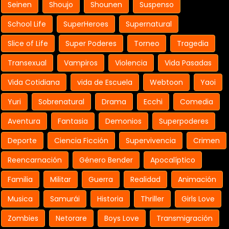
Seinen
Shoujo
Shounen
Suspenso
School Life
SuperHeroes
Supernatural
Slice of Life
Super Poderes
Torneo
Tragedia
Transexual
Vampiros
Violencia
Vida Pasadas
Vida Cotidiana
vida de Escuela
Webtoon
Yaoi
Yuri
Sobrenatural
Drama
Ecchi
Comedia
Aventura
Fantasia
Demonios
Superpoderes
Deporte
Ciencia Ficción
Supervivencia
Crimen
Reencarnación
Género Bender
Apocalíptico
Familia
Militar
Guerra
Realidad
Animación
Musica
Samurái
Historia
Thriller
Girls Love
Zombies
Netorare
Boys Love
Transmigración