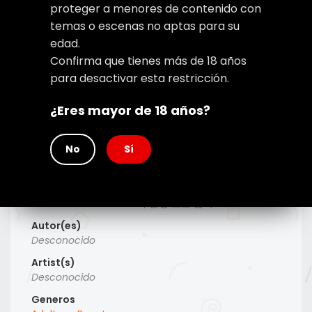
proteger a menores de contenido con
temas o escenas no aptas para su
edad.
Confirma que tienes más de 18 años
para desactivar esta restricción.
¿Eres mayor de 18 años?
No
Sí
Type
Manhwa
Titulo Alt
Prohibido loco al frente, 전방 로코 금지
Autor(es)
Desconocido
Artist(s)
Desconocido
Generos