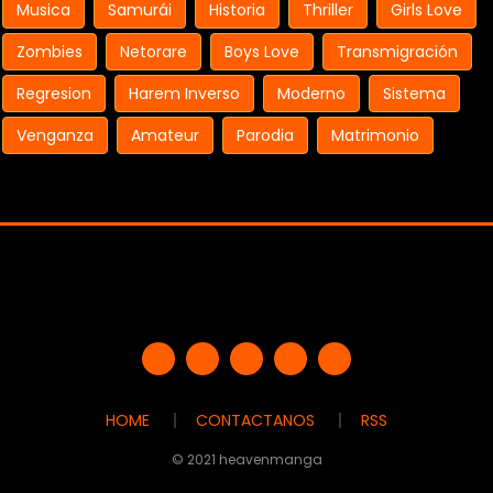
Musica
Samurái
Historia
Thriller
Girls Love
Zombies
Netorare
Boys Love
Transmigración
Regresion
Harem Inverso
Moderno
Sistema
Venganza
Amateur
Parodia
Matrimonio
HOME
CONTACTANOS
RSS
© 2021 heavenmanga