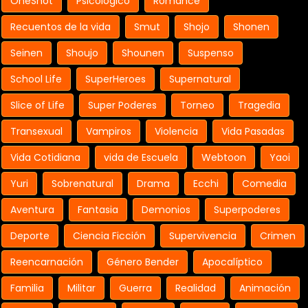
OneShot
Psicologico
Romance
Recuentos de la vida
Smut
Shojo
Shonen
Seinen
Shoujo
Shounen
Suspenso
School Life
SuperHeroes
Supernatural
Slice of Life
Super Poderes
Torneo
Tragedia
Transexual
Vampiros
Violencia
Vida Pasadas
Vida Cotidiana
vida de Escuela
Webtoon
Yaoi
Yuri
Sobrenatural
Drama
Ecchi
Comedia
Aventura
Fantasia
Demonios
Superpoderes
Deporte
Ciencia Ficción
Supervivencia
Crimen
Reencarnación
Género Bender
Apocalíptico
Familia
Militar
Guerra
Realidad
Animación