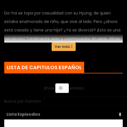
Do-ha se topa por casualidad con su Hyung, de quien
estaba enamorado de niño, que vive al lado. Pero ¿ahora
está casado y tiene una hija? ¿Ya se divorció? ¡Esto es una
bendición! Totalmente sexy y conmovedor. En serio. ¡Wow,
los hombres divorciados son lo mejor! ¡Los hombres
Ver más
mayores son lo mejor! ¡Hwa-soo hyung es genial!
LISTA DE CAPITULOS ESPAÑOL
Show
entries
Busca por numero:
LIsta Espisodios