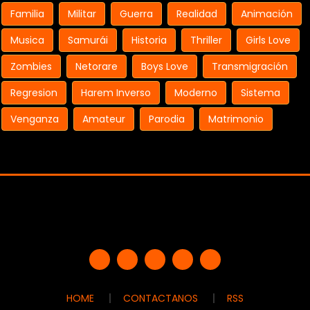
Familia
Militar
Guerra
Realidad
Animación
Musica
Samurái
Historia
Thriller
Girls Love
Zombies
Netorare
Boys Love
Transmigración
Regresion
Harem Inverso
Moderno
Sistema
Venganza
Amateur
Parodia
Matrimonio
HOME
CONTACTANOS
RSS