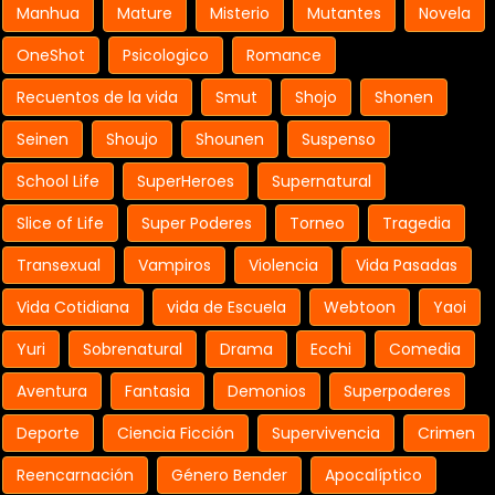
Manhua
Mature
Misterio
Mutantes
Novela
OneShot
Psicologico
Romance
Recuentos de la vida
Smut
Shojo
Shonen
Seinen
Shoujo
Shounen
Suspenso
School Life
SuperHeroes
Supernatural
Slice of Life
Super Poderes
Torneo
Tragedia
Transexual
Vampiros
Violencia
Vida Pasadas
Vida Cotidiana
vida de Escuela
Webtoon
Yaoi
Yuri
Sobrenatural
Drama
Ecchi
Comedia
Aventura
Fantasia
Demonios
Superpoderes
Deporte
Ciencia Ficción
Supervivencia
Crimen
Reencarnación
Género Bender
Apocalíptico