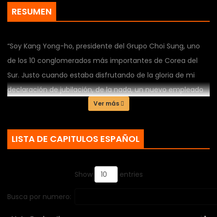
RESUMEN
“Soy Kang Yong-ho, presidente del Grupo Choi Sung, uno
de los 10 conglomerados más importantes de Corea del
Sur. Justo cuando estaba disfrutando de la gloria de mi
declaración de jubilación, de la nada, un nuevo empleado
cayó del cielo y aterrizó sobre mi cabeza. Pero bueno,
Ver más
¿adónde se fue mi cuerpo y ahora me he convertido en un
nuevo Empleado? «¿Qué es esto? ¿Me estás diciendo que
LISTA DE CAPITULOS ESPAÑOL
empiece con Excel o algo así?»
Show
entries
Busca por numero: