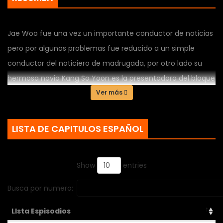
Jae Woo fue una vez un importante conductor de noticias
pero por algunos problemas fue reducido a un simple
conductor del noticiero de madrugada, por otro lado su
hermosa novia Kang So Yoon es la presentadora del bloque
deportivo en el horario estelar de la estacion sin embargo
Ver más
es acosada por el gerente Park Won Bin quien esta
obsesionada con ella, , la presentadora Chae Hae anhela
LISTA DE CAPITULOS ESPAÑOL
convertirse en una presentadora exitosa y por ultimo la
novata Min Hye Soo tambien busca convertirse en una
Show
entries
conductora de noticias como su idolo Jae Woo
Busca por numero:
LIsta Espisodios