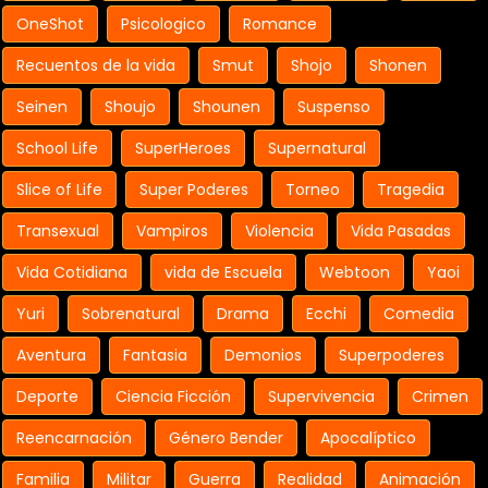
OneShot
Psicologico
Romance
Recuentos de la vida
Smut
Shojo
Shonen
Seinen
Shoujo
Shounen
Suspenso
School Life
SuperHeroes
Supernatural
Slice of Life
Super Poderes
Torneo
Tragedia
Transexual
Vampiros
Violencia
Vida Pasadas
Vida Cotidiana
vida de Escuela
Webtoon
Yaoi
Yuri
Sobrenatural
Drama
Ecchi
Comedia
Aventura
Fantasia
Demonios
Superpoderes
Deporte
Ciencia Ficción
Supervivencia
Crimen
Reencarnación
Género Bender
Apocalíptico
Familia
Militar
Guerra
Realidad
Animación