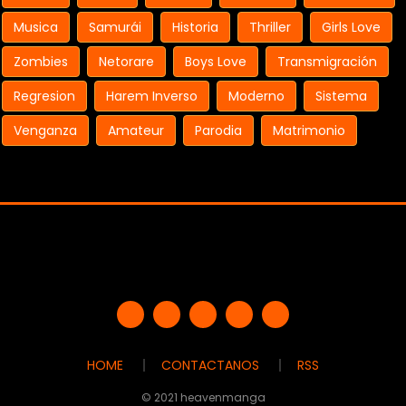
Musica
Samurái
Historia
Thriller
Girls Love
Zombies
Netorare
Boys Love
Transmigración
Regresion
Harem Inverso
Moderno
Sistema
Venganza
Amateur
Parodia
Matrimonio
HOME
CONTACTANOS
RSS
© 2021 heavenmanga