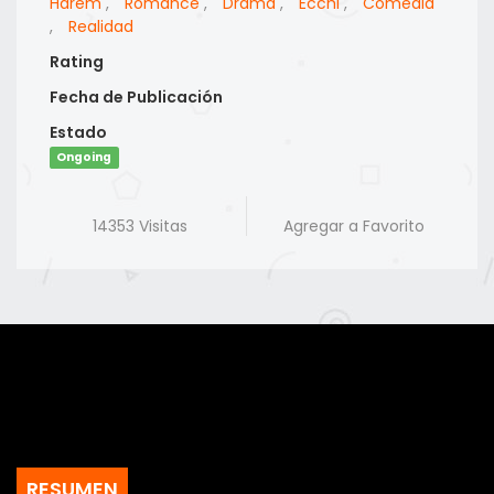
Harem
,
Romance
,
Drama
,
Ecchi
,
Comedia
,
Realidad
Rating
Fecha de Publicación
Estado
Ongoing
14353 Visitas
Agregar a Favorito
RESUMEN