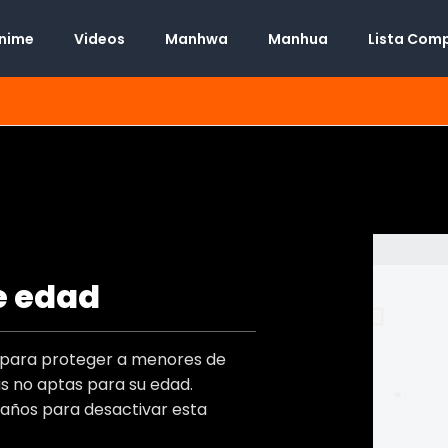
Anime
Videos
Manhwa
Manhua
Lista Com
e edad
Manga
Desconocido
t
o para proteger a menores de
Desconocido
s)
 no aptas para su edad.
Desconocido
)
 años para desactivar esta
Adulto
,
Seinen
s