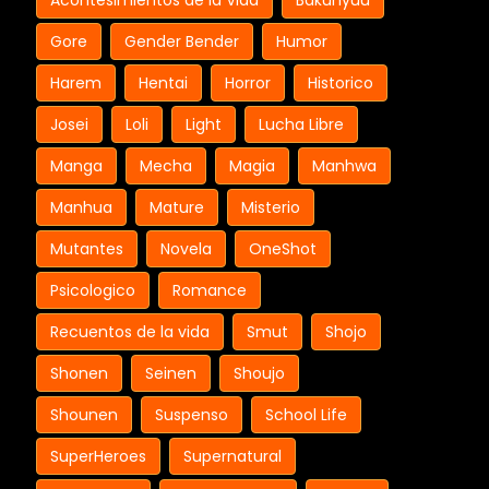
Acontesimientos de la Vida
Bakunyuu
Gore
Gender Bender
Humor
Harem
Hentai
Horror
Historico
Josei
Loli
Light
Lucha Libre
Manga
Mecha
Magia
Manhwa
Manhua
Mature
Misterio
Mutantes
Novela
OneShot
Psicologico
Romance
Recuentos de la vida
Smut
Shojo
Shonen
Seinen
Shoujo
Shounen
Suspenso
School Life
SuperHeroes
Supernatural