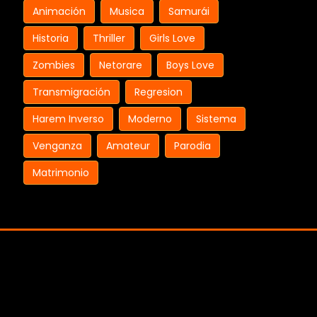
Animación
Musica
Samurái
Historia
Thriller
Girls Love
Zombies
Netorare
Boys Love
Transmigración
Regresion
Harem Inverso
Moderno
Sistema
Venganza
Amateur
Parodia
Matrimonio