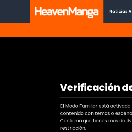
Noticias 
Practica con la profesora
Verificación d
Type
Titulo Al
El Modo Familiar está activad
Autor(e
contenido con temas o escenas
Artist(s
Confirma que tienes más de 18
Genero
restricción.