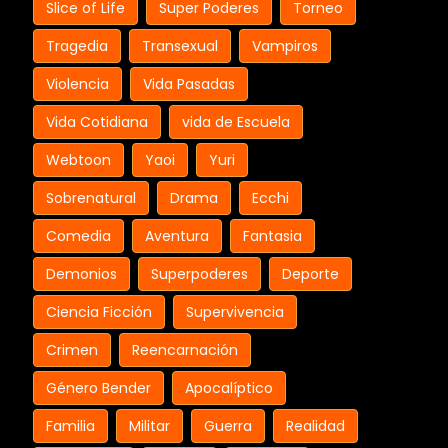
Slice of Life
Super Poderes
Torneo
Tragedia
Transexual
Vampiros
Violencia
Vida Pasadas
Vida Cotidiana
vida de Escuela
Webtoon
Yaoi
Yuri
Sobrenatural
Drama
Ecchi
Comedia
Aventura
Fantasia
Demonios
Superpoderes
Deporte
Ciencia Ficción
Supervivencia
Crimen
Reencarnación
Género Bender
Apocalíptico
Familia
Militar
Guerra
Realidad