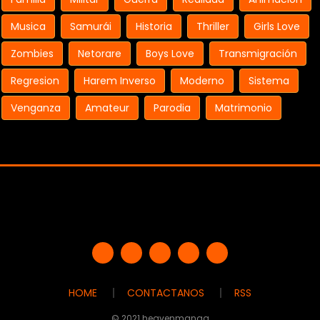
Musica
Samurái
Historia
Thriller
Girls Love
Zombies
Netorare
Boys Love
Transmigración
Regresion
Harem Inverso
Moderno
Sistema
Venganza
Amateur
Parodia
Matrimonio
HOME
CONTACTANOS
RSS
© 2021 heavenmanga