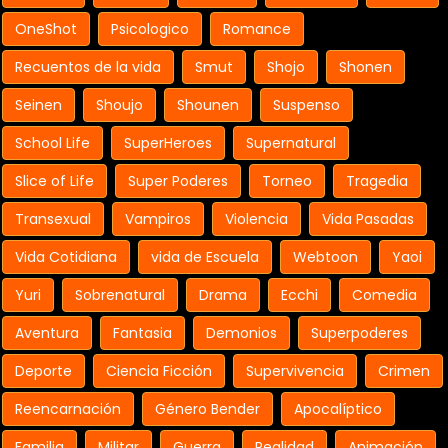
OneShot
Psicologico
Romance
Recuentos de la vida
Smut
Shojo
Shonen
Seinen
Shoujo
Shounen
Suspenso
School Life
SuperHeroes
Supernatural
Slice of Life
Super Poderes
Torneo
Tragedia
Transexual
Vampiros
Violencia
Vida Pasadas
Vida Cotidiana
vida de Escuela
Webtoon
Yaoi
Yuri
Sobrenatural
Drama
Ecchi
Comedia
Aventura
Fantasia
Demonios
Superpoderes
Deporte
Ciencia Ficción
Supervivencia
Crimen
Reencarnación
Género Bender
Apocalíptico
Familia
Militar
Guerra
Realidad
Animación