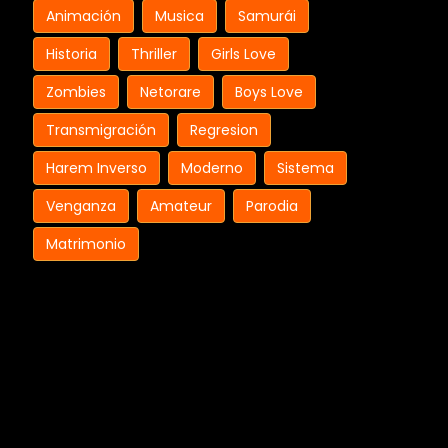
Animación
Musica
Samurái
Historia
Thriller
Girls Love
Zombies
Netorare
Boys Love
Transmigración
Regresion
Harem Inverso
Moderno
Sistema
Venganza
Amateur
Parodia
Matrimonio