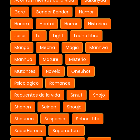
Acontesimientos de la Vida
Bakunyuu
Gore
Gender Bender
Humor
Harem
Hentai
Horror
Historico
Josei
Loli
Light
Lucha Libre
Manga
Mecha
Magia
Manhwa
Manhua
Mature
Misterio
Mutantes
Novela
OneShot
Psicologico
Romance
Recuentos de la vida
Smut
Shojo
Shonen
Seinen
Shoujo
Shounen
Suspenso
School Life
SuperHeroes
Supernatural