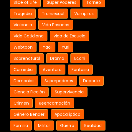
Slice of Life
Super Poderes
Torneo
Tragedia
Transexual
Vampiros
Violencia
Vida Pasadas
Vida Cotidiana
vida de Escuela
Webtoon
Yaoi
Yuri
Sobrenatural
Drama
Ecchi
Comedia
Aventura
Fantasia
Demonios
Superpoderes
Deporte
Ciencia Ficción
Supervivencia
Crimen
Reencarnación
Género Bender
Apocalíptico
Familia
Militar
Guerra
Realidad