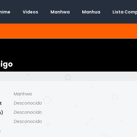
Anime
Videos
Manhwa
Manhua
Lista Com
migo
Manhwa
Desconocido
t
Desconocido
s)
Desconocido
)
s