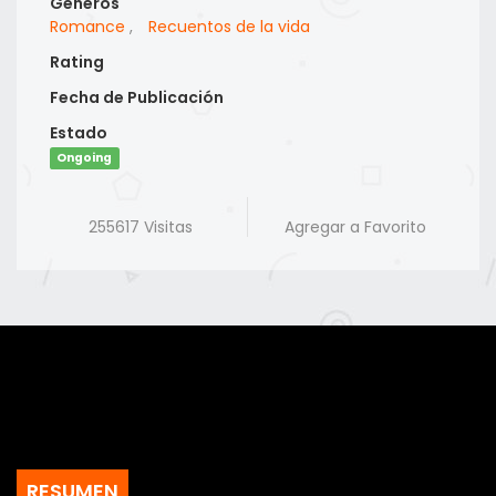
Generos
Romance
,
Recuentos de la vida
Rating
Fecha de Publicación
Estado
Ongoing
255617 Visitas
Agregar a Favorito
RESUMEN