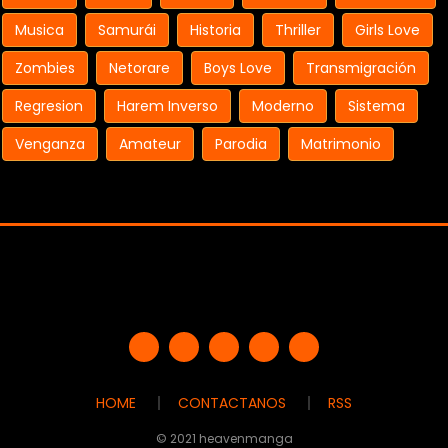
Musica
Samurái
Historia
Thriller
Girls Love
Zombies
Netorare
Boys Love
Transmigración
Regresion
Harem Inverso
Moderno
Sistema
Venganza
Amateur
Parodia
Matrimonio
HOME
CONTACTANOS
RSS
© 2021 heavenmanga