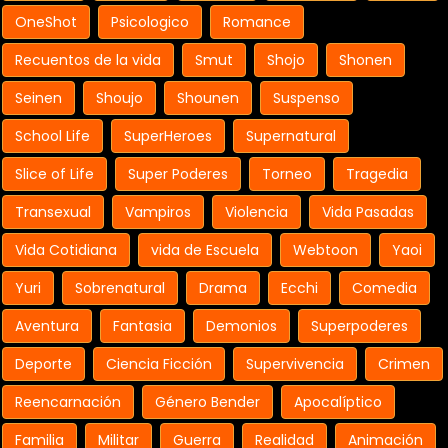
OneShot
Psicologico
Romance
Recuentos de la vida
Smut
Shojo
Shonen
Seinen
Shoujo
Shounen
Suspenso
School Life
SuperHeroes
Supernatural
Slice of Life
Super Poderes
Torneo
Tragedia
Transexual
Vampiros
Violencia
Vida Pasadas
Vida Cotidiana
vida de Escuela
Webtoon
Yaoi
Yuri
Sobrenatural
Drama
Ecchi
Comedia
Aventura
Fantasia
Demonios
Superpoderes
Deporte
Ciencia Ficción
Supervivencia
Crimen
Reencarnación
Género Bender
Apocalíptico
Familia
Militar
Guerra
Realidad
Animación