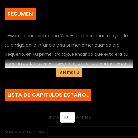
RESUMEN
Ji-won se encuentra con Yeon-su, el hermano mayor de
su amigo de la infancia y su primer amor cuando era
pequeño, en su primer trabajo. Pensando que esta era su
oportunidad, Ji-won empieza a mostrar activamente su
afecto hacia Yeon-su, pero la relación no avanza y poco a
Ver más
poco se empieza a poner nervioso… Hasta que, por un error
momentáneo, Ji-won termina teniendo un one-night
LISTA DE CAPITULOS ESPAÑOL
stand con Yeon-su. Yeon-su malinterpreta a Ji-won como
un chico ligero, y su relación sigue distanciándose cada vez
Show
entries
más. Sin embargo, Ji-won no se preocupa y sigue
acercándose a Yeon-su, quien lo ha malentendido. “Me
Busca por numero:
gustas, subgerente.” ¡La gran operación del empleado