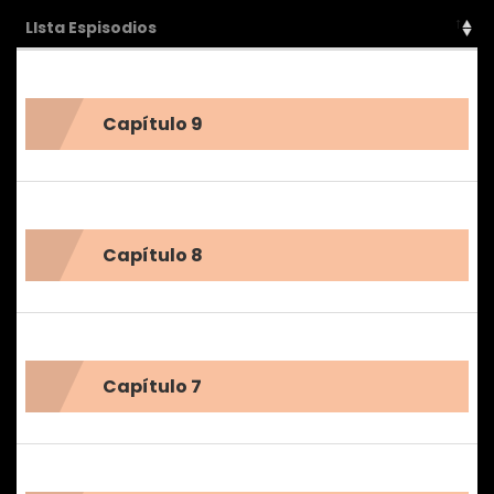
LIsta Espisodios
guionero Ji-won para ganarse el corazón del subgerente
Baek Yeon-su, torpe en el amor!
Capítulo 9
Capítulo 8
Capítulo 7