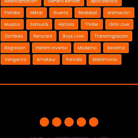
Reencarnación
Género Bender
Apocalíptico
Familia
Militar
Guerra
Realidad
Animación
Musica
Samurái
Historia
Thriller
Girls Love
Zombies
Netorare
Boys Love
Transmigración
Regresion
Harem Inverso
Moderno
Sistema
Venganza
Amateur
Parodia
Matrimonio