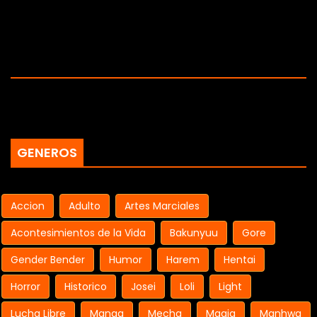
GENEROS
Accion
Adulto
Artes Marciales
Acontesimientos de la Vida
Bakunyuu
Gore
Gender Bender
Humor
Harem
Hentai
Horror
Historico
Josei
Loli
Light
Lucha Libre
Manga
Mecha
Magia
Manhwa