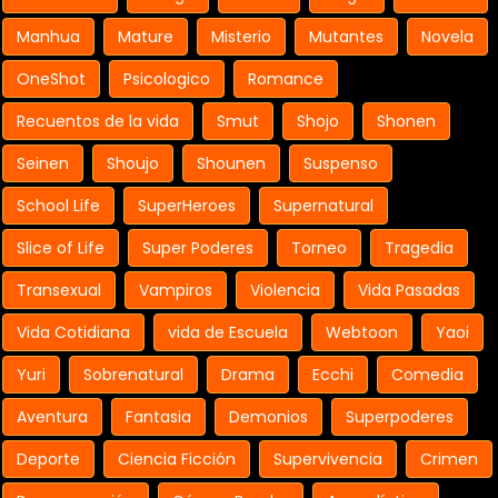
Manhua
Mature
Misterio
Mutantes
Novela
OneShot
Psicologico
Romance
Recuentos de la vida
Smut
Shojo
Shonen
Seinen
Shoujo
Shounen
Suspenso
School Life
SuperHeroes
Supernatural
Slice of Life
Super Poderes
Torneo
Tragedia
Transexual
Vampiros
Violencia
Vida Pasadas
Vida Cotidiana
vida de Escuela
Webtoon
Yaoi
Yuri
Sobrenatural
Drama
Ecchi
Comedia
Aventura
Fantasia
Demonios
Superpoderes
Deporte
Ciencia Ficción
Supervivencia
Crimen