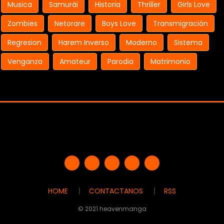
Musica
Samurái
Historia
Thriller
Girls Love
Zombies
Netorare
Boys Love
Transmigración
Regresion
Harem Inverso
Moderno
Sistema
Venganza
Amateur
Parodia
Matrimonio
HOME
CONTACTANOS
RSS
© 2021 heavenmanga