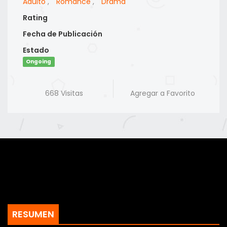
Adulto
,
Romance
,
Drama
Rating
Fecha de Publicación
Estado
Ongoing
668 Visitas
Agregar a Favorito
RESUMEN