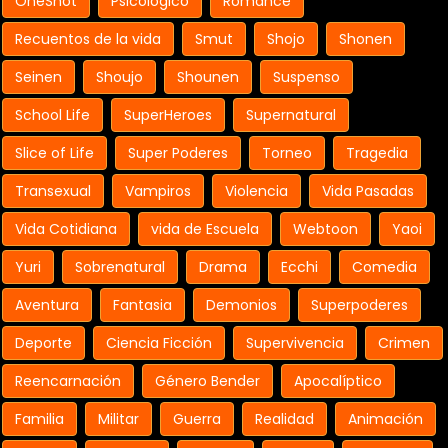
OneShot
Psicologico
Romance
Recuentos de la vida
Smut
Shojo
Shonen
Seinen
Shoujo
Shounen
Suspenso
School Life
SuperHeroes
Supernatural
Slice of Life
Super Poderes
Torneo
Tragedia
Transexual
Vampiros
Violencia
Vida Pasadas
Vida Cotidiana
vida de Escuela
Webtoon
Yaoi
Yuri
Sobrenatural
Drama
Ecchi
Comedia
Aventura
Fantasia
Demonios
Superpoderes
Deporte
Ciencia Ficción
Supervivencia
Crimen
Reencarnación
Género Bender
Apocalíptico
Familia
Militar
Guerra
Realidad
Animación