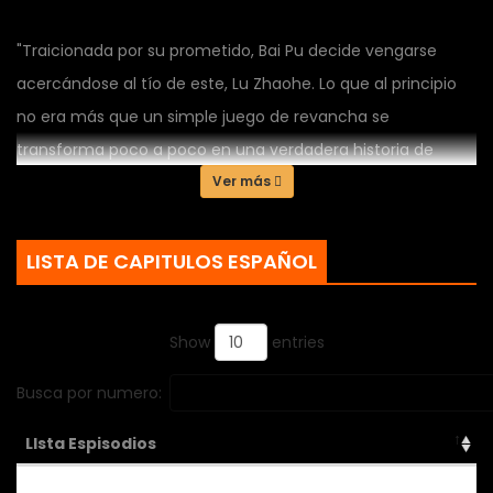
"Traicionada por su prometido, Bai Pu decide vengarse
acercándose al tío de este, Lu Zhaohe. Lo que al principio
no era más que un simple juego de revancha se
transforma poco a poco en una verdadera historia de
amor, donde ambos terminan entregando su corazón al
Ver más
otro, lejos de las miradas del prometido."
LISTA DE CAPITULOS ESPAÑOL
Show
entries
Busca por numero:
LIsta Espisodios