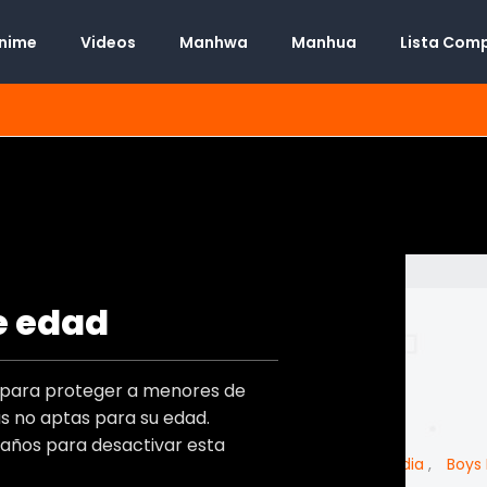
Anime
Videos
Manhwa
Manhua
Lista Com
e edad
Manhwa
플라시보 크러시
t
o para proteger a menores de
Desconocido
s)
 no aptas para su edad.
Desconocido
)
 años para desactivar esta
Adulto
,
Josei
,
Romance
,
Drama
,
Comedia
,
Boys
s