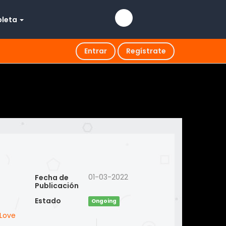
pleta
Entrar
Regístrate
01-03-2022
Fecha de
Publicación
Estado
Ongoing
 Love