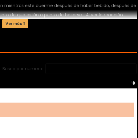
n mientras este duerme después de haber bebido, después de
nto de que están a punto de besarse... Al ver la reacción
y aún no sabe sobre las emociones, ¡¡Pero la reacción de Seo-
Ver más
 historia de estas dos parejas!!
Busca por numero: