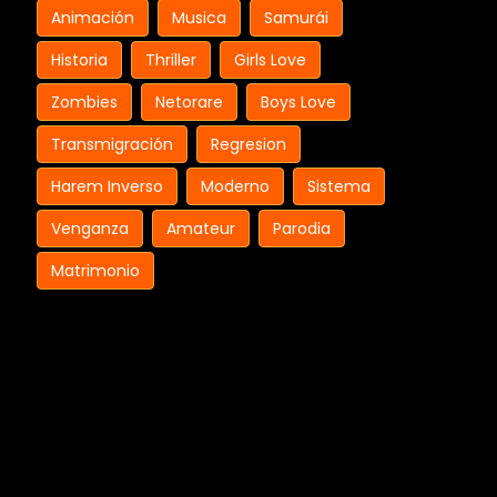
Animación
Musica
Samurái
Historia
Thriller
Girls Love
Zombies
Netorare
Boys Love
Transmigración
Regresion
Harem Inverso
Moderno
Sistema
Venganza
Amateur
Parodia
Matrimonio