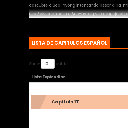
descubre a Seo-hyong intentando besar a Ha-mi
eso Soly confronta a Seo-hyong y lo empuja al pu
nerviosa de Seo-hyong, le dice que es muy joven 
hyong es extraña!!. ¡¡Espera y conoce más sobre la
LISTA DE CAPITULOS ESPAÑOL
Show
entries
LIsta Espisodios
Capítulo 17