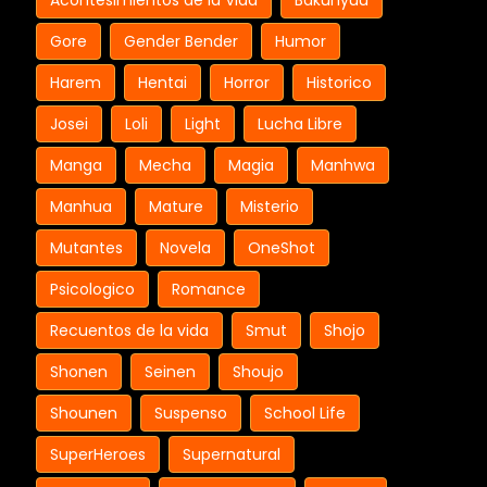
Acontesimientos de la Vida
Bakunyuu
Gore
Gender Bender
Humor
Harem
Hentai
Horror
Historico
Josei
Loli
Light
Lucha Libre
Manga
Mecha
Magia
Manhwa
Manhua
Mature
Misterio
Mutantes
Novela
OneShot
Psicologico
Romance
Recuentos de la vida
Smut
Shojo
Shonen
Seinen
Shoujo
Shounen
Suspenso
School Life
SuperHeroes
Supernatural