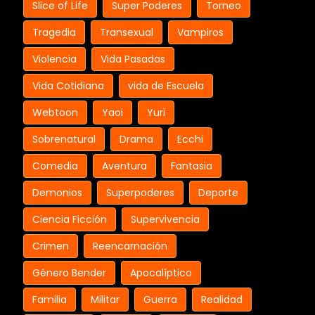
Slice of Life
Super Poderes
Torneo
Tragedia
Transexual
Vampiros
Violencia
Vida Pasadas
Vida Cotidiana
vida de Escuela
Webtoon
Yaoi
Yuri
Sobrenatural
Drama
Ecchi
Comedia
Aventura
Fantasia
Demonios
Superpoderes
Deporte
Ciencia Ficción
Supervivencia
Crimen
Reencarnación
Género Bender
Apocalíptico
Familia
Militar
Guerra
Realidad