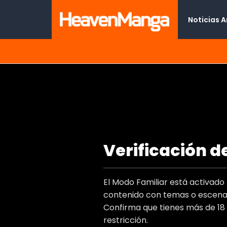
Noticias 
Placebo Memory
Verificación d
Type
Titulo Al
El Modo Familiar está activad
Autor(e
contenido con temas o escenas
Artist(s
Confirma que tienes más de 18
Genero
restricción.