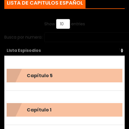
LISTA DE CAPITULOS ESPAÑOL
nuevo, el chico que la beso en la secundaria&hellip;
Show
entries
Busca por numero:
LIsta Espisodios
Capítulo 5
Capítulo 1