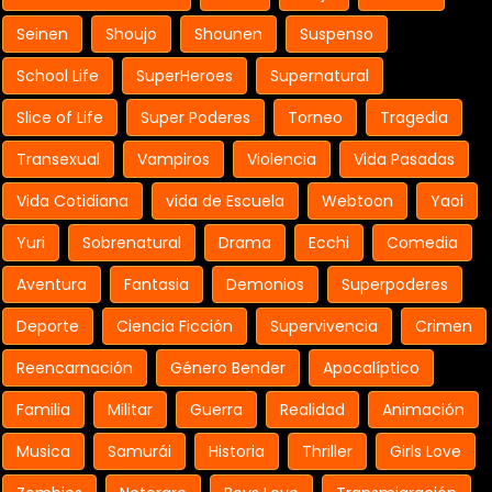
Seinen
Shoujo
Shounen
Suspenso
School Life
SuperHeroes
Supernatural
Slice of Life
Super Poderes
Torneo
Tragedia
Transexual
Vampiros
Violencia
Vida Pasadas
Vida Cotidiana
vida de Escuela
Webtoon
Yaoi
Yuri
Sobrenatural
Drama
Ecchi
Comedia
Aventura
Fantasia
Demonios
Superpoderes
Deporte
Ciencia Ficción
Supervivencia
Crimen
Reencarnación
Género Bender
Apocalíptico
Familia
Militar
Guerra
Realidad
Animación
Musica
Samurái
Historia
Thriller
Girls Love