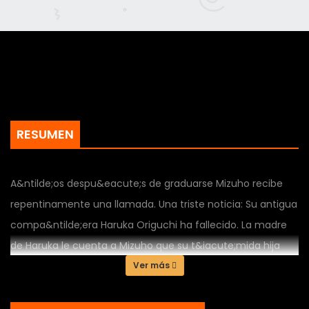
RESUMEN
A&ntilde;os despu&eacute;s de graduarse Mizuho recibe
repentinamente una llamada. Una triste noticia: Su antigua
compa&ntilde;era Haruka Origuchi ha fallecido. La madre
de Haruka le cuenta a Mizuho que su t&iacute;mida hija
estuvo embarazada durante la secundaria y le pide que
Ver más
ayude a encontrar al hombre responsable de ello. Pero
Muzyho esta asustada. Asustada de ver a Hikaru Nagumi de