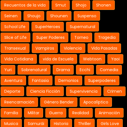
Recuentos de la vida
Smut
Shojo
Shonen
Seinen
Shoujo
Shounen
Suspenso
School Life
SuperHeroes
Supernatural
Slice of Life
Super Poderes
Torneo
Tragedia
Transexual
Vampiros
Violencia
Vida Pasadas
Vida Cotidiana
vida de Escuela
Webtoon
Yaoi
Yuri
Sobrenatural
Drama
Ecchi
Comedia
Aventura
Fantasia
Demonios
Superpoderes
Deporte
Ciencia Ficción
Supervivencia
Crimen
Reencarnación
Género Bender
Apocalíptico
Familia
Militar
Guerra
Realidad
Animación
Musica
Samurái
Historia
Thriller
Girls Love