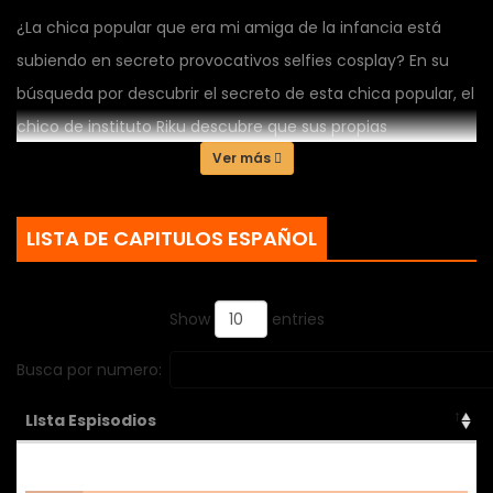
¿La chica popular que era mi amiga de la infancia está
subiendo en secreto provocativos selfies cosplay? En su
búsqueda por descubrir el secreto de esta chica popular, el
chico de instituto Riku descubre que sus propias
emociones profundamente ocultas estaban siendo
Ver más
observadas po...
LISTA DE CAPITULOS ESPAÑOL
Show
entries
Busca por numero:
LIsta Espisodios