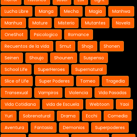
Lucha Libre
Manga
Mecha
Magia
Manhwa
Manhua
Mature
Misterio
Mutantes
Novela
OneShot
Psicologico
Romance
Recuentos de la vida
Smut
Shojo
Shonen
Seinen
Shoujo
Shounen
Suspenso
School Life
SuperHeroes
Supernatural
Slice of Life
Super Poderes
Torneo
Tragedia
Transexual
Vampiros
Violencia
Vida Pasadas
Vida Cotidiana
vida de Escuela
Webtoon
Yaoi
Yuri
Sobrenatural
Drama
Ecchi
Comedia
Aventura
Fantasia
Demonios
Superpoderes