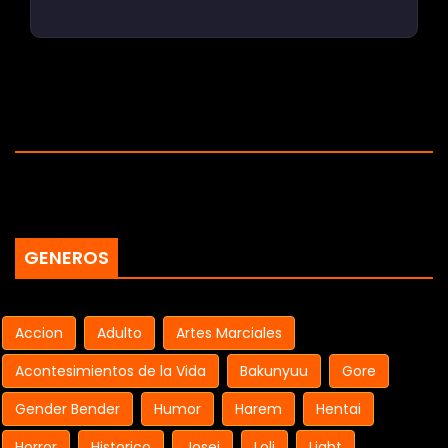
GENEROS
Accion
Adulto
Artes Marciales
Acontesimientos de la Vida
Bakunyuu
Gore
Gender Bender
Humor
Harem
Hentai
Horror
Historico
Josei
Loli
Light