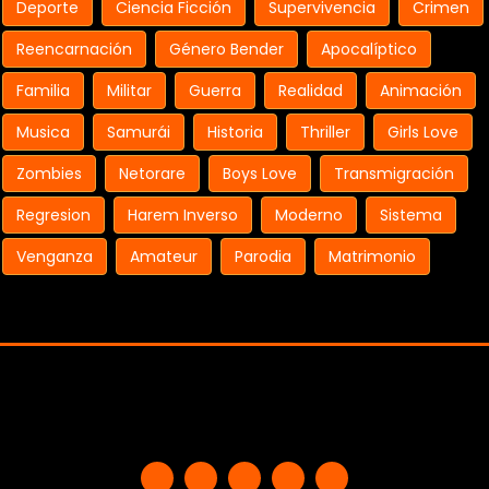
Deporte
Ciencia Ficción
Supervivencia
Crimen
Reencarnación
Género Bender
Apocalíptico
Familia
Militar
Guerra
Realidad
Animación
Musica
Samurái
Historia
Thriller
Girls Love
Zombies
Netorare
Boys Love
Transmigración
Regresion
Harem Inverso
Moderno
Sistema
Venganza
Amateur
Parodia
Matrimonio