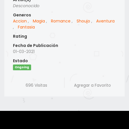
Desconocido
Generos
Accion
,
Magia
,
Romance
,
Shoujo
,
Aventura
,
Fantasia
Rating
Fecha de Publicación
01-03-2021
Estado
Ongoing
696 Visitas
Agregar a Favorito