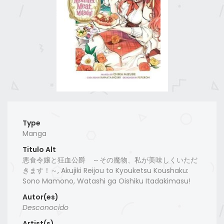
Type
Manga
Titulo Alt
悪食令嬢と狂血公爵 ～その魔物、私が美味しくいただ
きます！～, Akujiki Reijou to Kyouketsu Koushaku:
Sono Mamono, Watashi ga Oishiku Itadakimasu!
Autor(es)
Desconocido
Artist(s)