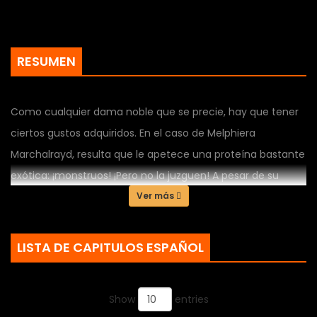
RESUMEN
Como cualquier dama noble que se precie, hay que tener
ciertos gustos adquiridos. En el caso de Melphiera
Marchalrayd, resulta que le apetece una proteína bastante
exótica: ¡monstruos! ¡Pero no la juzguen! A pesar de su
mala reputación, la carne de monstruo se puede utilizar en
Ver más
una cocina exquisita y Melphiera está decidida a cambiar
la opinión que tiene el reino al respecto.
LISTA DE CAPITULOS ESPAÑOL
Desgraciadamente, desde su debut en sociedad, Melphiera
ha tenido dificultades para encontrar a su pareja ideal...
Show
entries
¡hasta que conoce al intrépido «duque sanguinario» de