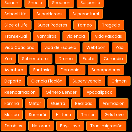
Seinen
Shoujo
Shounen
Suspenso
School Life
SuperHeroes
Supernatural
Slice of Life
Super Poderes
Torneo
Tragedia
Transexual
Vampiros
Violencia
Vida Pasadas
Vida Cotidiana
vida de Escuela
Webtoon
Yaoi
Yuri
Sobrenatural
Drama
Ecchi
Comedia
Aventura
Fantasia
Demonios
Superpoderes
Deporte
Ciencia Ficción
Supervivencia
Crimen
Reencarnación
Género Bender
Apocalíptico
Familia
Militar
Guerra
Realidad
Animación
Musica
Samurái
Historia
Thriller
Girls Love
Zombies
Netorare
Boys Love
Transmigración