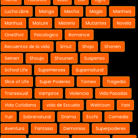
Lucha Libre
Manga
Mecha
Magia
Manhwa
Manhua
Mature
Misterio
Mutantes
Novela
OneShot
Psicologico
Romance
Recuentos de la vida
Smut
Shojo
Shonen
Seinen
Shoujo
Shounen
Suspenso
School Life
SuperHeroes
Supernatural
Slice of Life
Super Poderes
Torneo
Tragedia
Transexual
Vampiros
Violencia
Vida Pasadas
Vida Cotidiana
vida de Escuela
Webtoon
Yaoi
Yuri
Sobrenatural
Drama
Ecchi
Comedia
Aventura
Fantasia
Demonios
Superpoderes