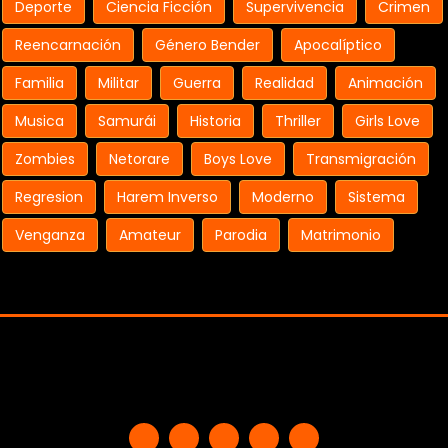
Deporte
Ciencia Ficción
Supervivencia
Crimen
Reencarnación
Género Bender
Apocalíptico
Familia
Militar
Guerra
Realidad
Animación
Musica
Samurái
Historia
Thriller
Girls Love
Zombies
Netorare
Boys Love
Transmigración
Regresion
Harem Inverso
Moderno
Sistema
Venganza
Amateur
Parodia
Matrimonio