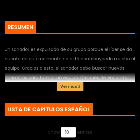
RESUMEN
Un sanador es expulsado de su grupo porque el líder se da
cuenta de que realmente no está contribuyendo mucho al
equipo. Gracias a esto, el sanador debe buscar nuevos
miembros para formar un equipo. Después de encontrar
una linda artista marcial con la que trabajará juntos, revela
Ver más
su secreto: aunque es un sanador bastante mediocre, en
realidad lucha bien en combate cuerpo a cuerpo.
LISTA DE CAPITULOS ESPAÑOL
Show
entries