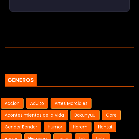
GENEROS
Accion
Adulto
Artes Marciales
Acontesimientos de la Vida
Bakunyuu
Gore
Gender Bender
Humor
Harem
Hentai
Horror
Historico
Josei
Loli
Light