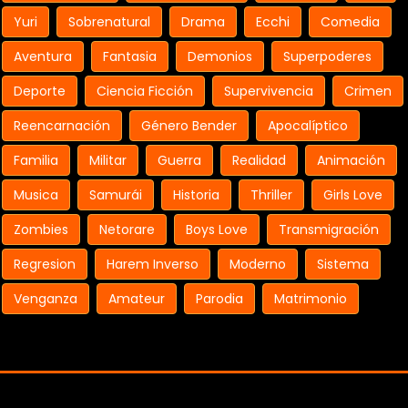
Yuri
Sobrenatural
Drama
Ecchi
Comedia
Aventura
Fantasia
Demonios
Superpoderes
Deporte
Ciencia Ficción
Supervivencia
Crimen
Reencarnación
Género Bender
Apocalíptico
Familia
Militar
Guerra
Realidad
Animación
Musica
Samurái
Historia
Thriller
Girls Love
Zombies
Netorare
Boys Love
Transmigración
Regresion
Harem Inverso
Moderno
Sistema
Venganza
Amateur
Parodia
Matrimonio