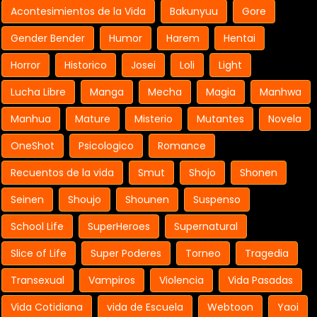
Acontesimientos de la Vida
Bakunyuu
Gore
Gender Bender
Humor
Harem
Hentai
Horror
Historico
Josei
Loli
Light
Lucha Libre
Manga
Mecha
Magia
Manhwa
Manhua
Mature
Misterio
Mutantes
Novela
OneShot
Psicologico
Romance
Recuentos de la vida
Smut
Shojo
Shonen
Seinen
Shoujo
Shounen
Suspenso
School Life
SuperHeroes
Supernatural
Slice of Life
Super Poderes
Torneo
Tragedia
Transexual
Vampiros
Violencia
Vida Pasadas
Vida Cotidiana
vida de Escuela
Webtoon
Yaoi