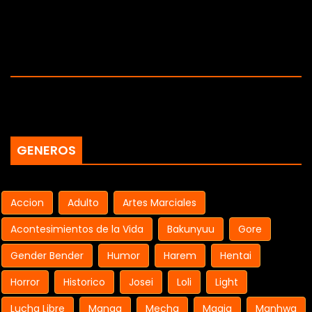
GENEROS
Accion
Adulto
Artes Marciales
Acontesimientos de la Vida
Bakunyuu
Gore
Gender Bender
Humor
Harem
Hentai
Horror
Historico
Josei
Loli
Light
Lucha Libre
Manga
Mecha
Magia
Manhwa