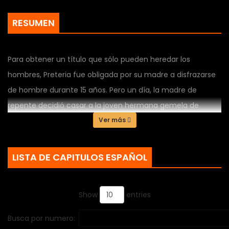
RESUMEN
Para obtener un título que sólo pueden heredar los
hombres, Preteria fue obligada por su madre a disfrazarse
de hombre durante 15 años. Pero un día, la madre de
repente decidió casar a la joven hermana gemela de
Preteria y buscar un yerno que se hiciera cargo de la
Ver más
familia. El dragón legendario que se extinguió hace mucho
tiempo aparece inexplicablemente en el imperio en ese
LISTA DE CAPITULOS ESPAÑOL
momento. ——Mientras firme un contrato un dragón,
¿puedo deshacerme de mi madre, proteger a mi hermana
Show
entries
y recuperar mi título?
Busca por numero: