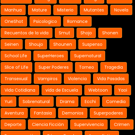
Manhua
Mature
Misterio
Mutantes
Novela
OneShot
Psicologico
Romance
Recuentos de la vida
Smut
Shojo
Shonen
Seinen
Shoujo
Shounen
Suspenso
School Life
SuperHeroes
Supernatural
Slice of Life
Super Poderes
Torneo
Tragedia
Transexual
Vampiros
Violencia
Vida Pasadas
Vida Cotidiana
vida de Escuela
Webtoon
Yaoi
Yuri
Sobrenatural
Drama
Ecchi
Comedia
Aventura
Fantasia
Demonios
Superpoderes
Deporte
Ciencia Ficción
Supervivencia
Crimen