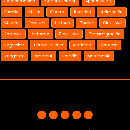
Reencarnación
Género Bender
Apocalíptico
Familia
Militar
Guerra
Realidad
Animación
Musica
Samurái
Historia
Thriller
Girls Love
Zombies
Netorare
Boys Love
Transmigración
Regresion
Harem Inverso
Moderno
Sistema
Venganza
Amateur
Parodia
Matrimonio