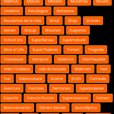
Manhua
Mature
Misterio
Mutantes
Novela
OneShot
Psicologico
Romance
Recuentos de la vida
Smut
Shojo
Shonen
Seinen
Shoujo
Shounen
Suspenso
School Life
SuperHeroes
Supernatural
Slice of Life
Super Poderes
Torneo
Tragedia
Transexual
Vampiros
Violencia
Vida Pasadas
Vida Cotidiana
vida de Escuela
Webtoon
Yaoi
Yuri
Sobrenatural
Drama
Ecchi
Comedia
Aventura
Fantasia
Demonios
Superpoderes
Deporte
Ciencia Ficción
Supervivencia
Crimen
Reencarnación
Género Bender
Apocalíptico