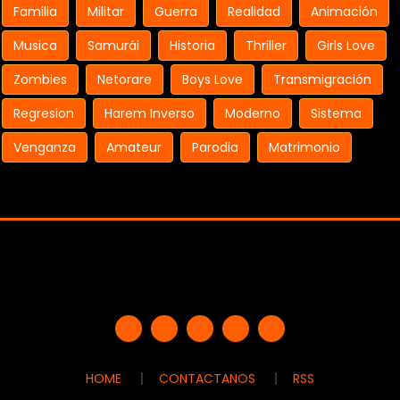
Familia
Militar
Guerra
Realidad
Animación
Musica
Samurái
Historia
Thriller
Girls Love
Zombies
Netorare
Boys Love
Transmigración
Regresion
Harem Inverso
Moderno
Sistema
Venganza
Amateur
Parodia
Matrimonio
HOME
CONTACTANOS
RSS