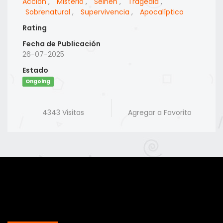
Accion
,
Misterio
,
Seinen
,
Tragedia
,
Sobrenatural
,
Supervivencia
,
Apocalíptico
Rating
Fecha de Publicación
26-07-2025
Estado
Ongoing
4343 Visitas
Agregar a Favorito