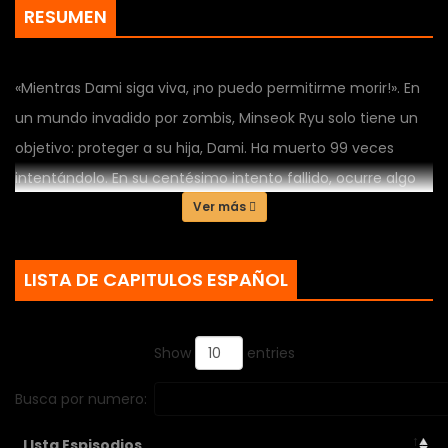
RESUMEN
«Mientras Dami siga viva, ¡no puedo permitirme morir!». En
un mundo invadido por zombis, Minseok Ryu solo tiene un
objetivo: proteger a su hija, Dami. Ha muerto 99 veces
intentándolo. En su centésimo intento fallido, ocurre algo
imposible: revive... como zombi. Ahora, armado con
Ver más
poderes de muerto viviente y un amor paternal
inquebrantable, Minseok debe luchar contra el apocalipsis
LISTA DE CAPITULOS ESPAÑOL
para garantizar la supervivencia de Dami. ¡Una historia
desgarradora y llena de acción sobre un padre zombi y la
Show
entries
supervivencia de su hija!
Busca por numero:
LIsta Espisodios