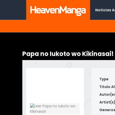
Noticias 
Papa no Iukoto wo Kikinasai!
Type
Titulo Al
Autor(e
Artist(s
Genero