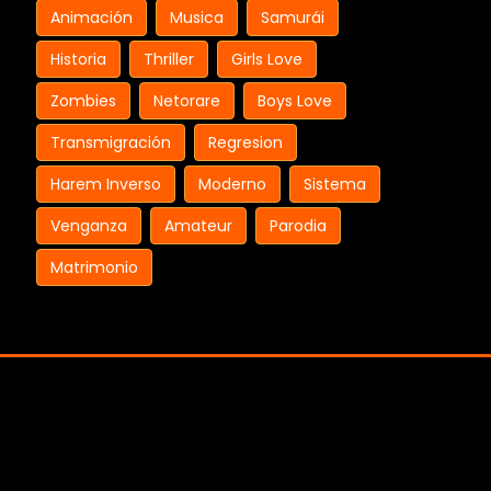
Animación
Musica
Samurái
Historia
Thriller
Girls Love
Zombies
Netorare
Boys Love
Transmigración
Regresion
Harem Inverso
Moderno
Sistema
Venganza
Amateur
Parodia
Matrimonio