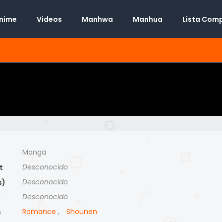
Anime
Videos
Manhwa
Manhua
Lista Com
Manga
Desconocido
t
Desconocido
s)
Desconocido
)
Romance
,
Shounen
s