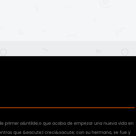
te de primer a&ntilde;o que acaba de empezar una nueva vida en
Mientras que &eacute;l creci&oacute; con su hermana, se fue y