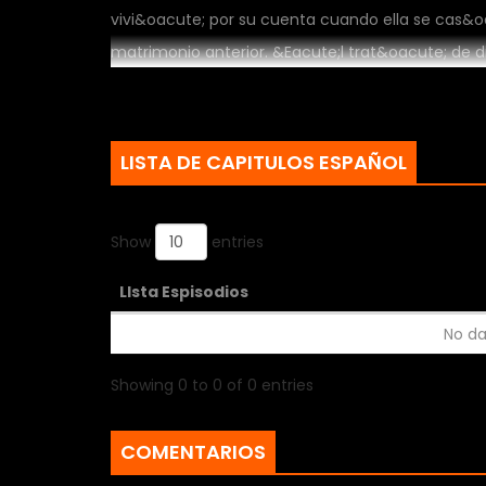
vivi&oacute; por su cuenta cuando ella se cas&o
matrimonio anterior. &Eacute;l trat&oacute; de di
se traslado a vivir por su cuenta. Alrededor de 3 
hermana y que cuide a las tres ni&ntilde;as, sin
esposo sufrio un incidente y ahora estan desapar
LISTA DE CAPITULOS ESPAÑOL
Show
entries
LIsta Espisodios
No da
Showing 0 to 0 of 0 entries
COMENTARIOS