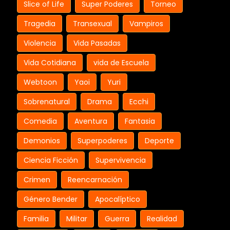
Slice of Life
Super Poderes
Torneo
Tragedia
Transexual
Vampiros
Violencia
Vida Pasadas
Vida Cotidiana
vida de Escuela
Webtoon
Yaoi
Yuri
Sobrenatural
Drama
Ecchi
Comedia
Aventura
Fantasia
Demonios
Superpoderes
Deporte
Ciencia Ficción
Supervivencia
Crimen
Reencarnación
Género Bender
Apocalíptico
Familia
Militar
Guerra
Realidad