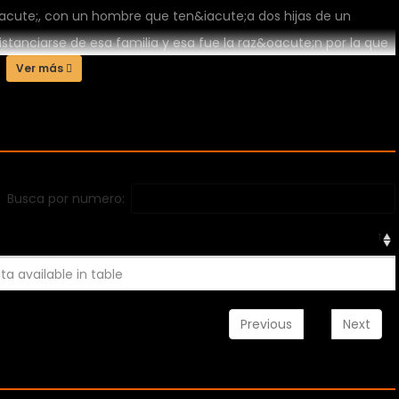
acute;, con un hombre que ten&iacute;a dos hijas de un
stanciarse de esa familia y esa fue la raz&oacute;n por la que
a&ntilde;os m&aacute;s tarde le dijeron que visitara a su
Ver más
 embargo, el avi&oacute;n donde viajaba su hermana y su
ecidos.Ahora tiene que cuidar las hijas de su hermana.
Busca por numero:
ta available in table
Previous
Next