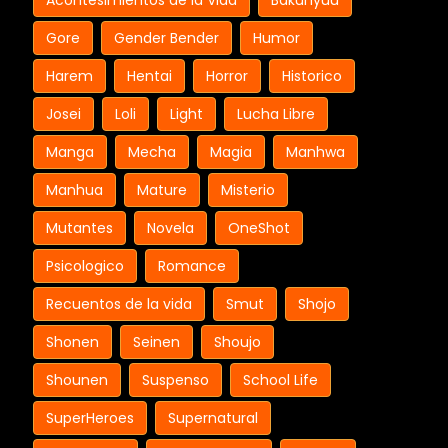
Acontesimientos de la Vida
Bakunyuu
Gore
Gender Bender
Humor
Harem
Hentai
Horror
Historico
Josei
Loli
Light
Lucha Libre
Manga
Mecha
Magia
Manhwa
Manhua
Mature
Misterio
Mutantes
Novela
OneShot
Psicologico
Romance
Recuentos de la vida
Smut
Shojo
Shonen
Seinen
Shoujo
Shounen
Suspenso
School Life
SuperHeroes
Supernatural